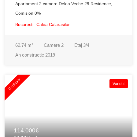
Apartament 2 camere Delea Veche 29 Residence,
Comision 0%
Bucuresti
Calea Calarasilor
62.74
m²
Camere
2
Etaj
3/4
An constructie
2019
Exclusiv
Vandut
114.000€