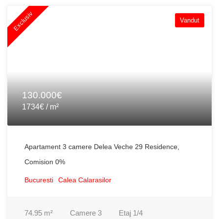
Exclusiv
Vandut
130.000€
1734€ / m²
Apartament 3 camere Delea Veche 29 Residence,
Comision 0%
Bucuresti
Calea Calarasilor
74.95
m²
Camere
3
Etaj
1/4