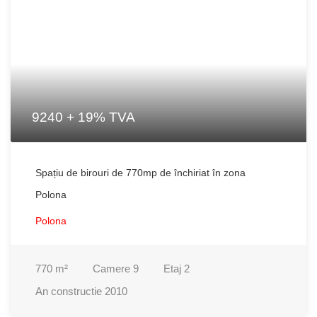
9240 + 19% TVA
Spațiu de birouri de 770mp de închiriat în zona
Polona
Polona
770
m²
Camere
9
Etaj
2
An constructie
2010