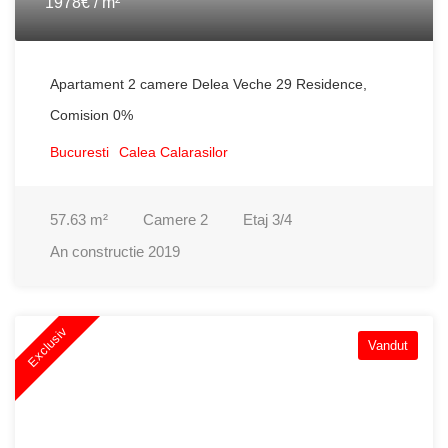
1978€ / m²
Apartament 2 camere Delea Veche 29 Residence,
Comision 0%
Bucuresti
Calea Calarasilor
57.63
m²
Camere
2
Etaj
3/4
An constructie
2019
Exclusiv
Vandut