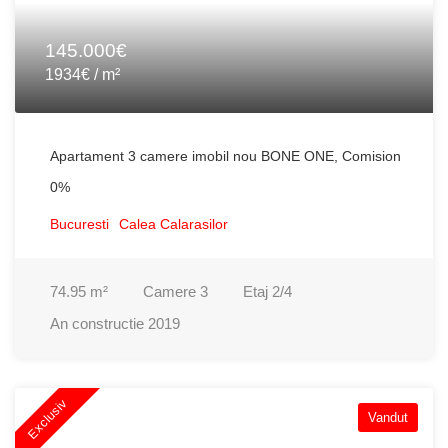
145.000€
1934€ / m²
Apartament 3 camere imobil nou BONE ONE, Comision
0%
Bucuresti
Calea Calarasilor
74.95
m²
Camere
3
Etaj
2/4
An constructie
2019
Exclusiv
Vandut