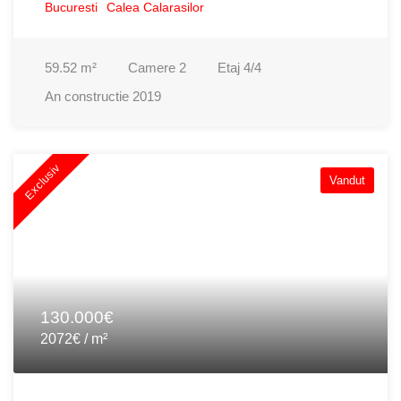
Bucuresti
Calea Calarasilor
59.52
m²
Camere
2
Etaj
4/4
An constructie
2019
Exclusiv
Vandut
130.000€
2072€ / m²