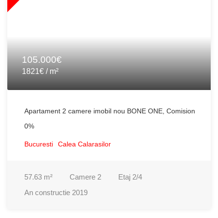
105.000€
1821€ / m²
Apartament 2 camere imobil nou BONE ONE, Comision
0%
Bucuresti
Calea Calarasilor
57.63
m²
Camere
2
Etaj
2/4
An constructie
2019