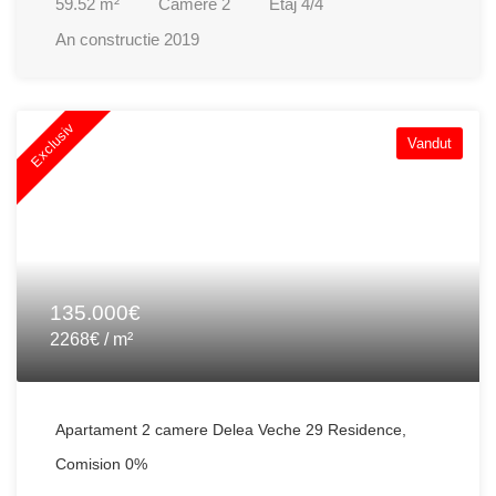
59.52
m²
Camere
2
Etaj
4/4
An constructie
2019
Exclusiv
Vandut
135.000€
2268€ / m²
Apartament 2 camere Delea Veche 29 Residence,
Comision 0%