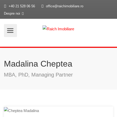
+40 21 528 06 56
office@raichimobiliare.ro
Despre noi
Madalina Cheptea
MBA, PhD, Managing Partner