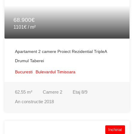
68.900€
1101€ / m²
Apartament 2 camere Proiect Rezidential TripleA
Drumul Taberei
Bucuresti
Bulevardul Timisoara
62.55
m²
Camere
2
Etaj
8/9
An constructie
2018
Inchiriat