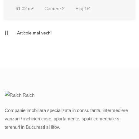
61.02
m²
Camere
2
Etaj
1/4
Articole mai vechi
Navigare
în
articole
Companie imobiliara specializata in consultanta, intermediere
vanzari / inchirieri case, apartamente, spatii comerciale si
terenuri in Bucuresti si Ilfov.