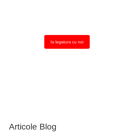
imobiliara Raich & Raich te poate ajuta cu intermediere si
consultanta profesionista pentru tranzactionarea
proprietatilor imobiliare.
Ia legatura cu noi
Articole Blog