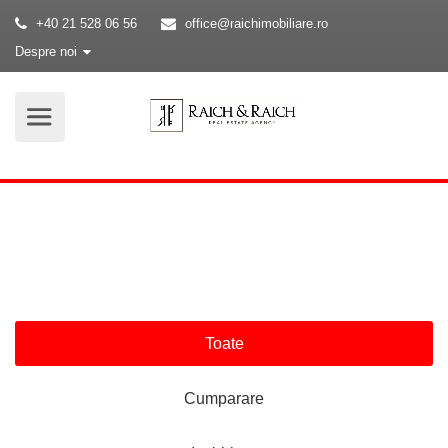
+40 21 528 06 56
office@raichimobiliare.ro
Despre noi
E timpul pentru o casa noua!
Toate
Cumparare