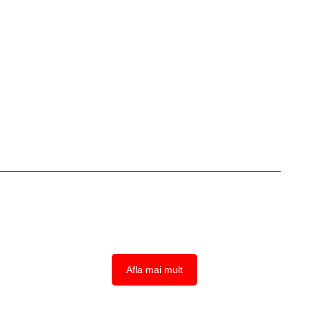
Vrei sa faci cariera in imobiliare?
Cautam persoane motivate pentru a se alatura echipei
noastre. Daca te consideri potrivit trimite un CV.
Afla mai mult