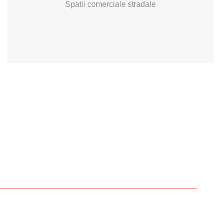
Spatii comerciale stradale
Vrei sa iti valorifici proprietatea?
Ai o proprietate de vandut sau de inchiriat? Compania