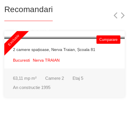
Recomandari
159500 EURO
Exclusiv
Cumparare
2 camere spațioase, Nerva Traian, Școala 81
Bucuresti
Nerva TRAIAN
63,11 mp
m²
Camere
2
Etaj
5
An constructie
1995