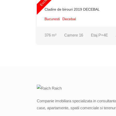
Exclusiv
Cladire de birouri 2019 DECEBAL
Bucuresti
Decebal
376
m²
Camere
16
Etaj
P+4E
Companie imobiliara specializata in consultanta,
case, apartamente, spatii comerciale si terenuri 