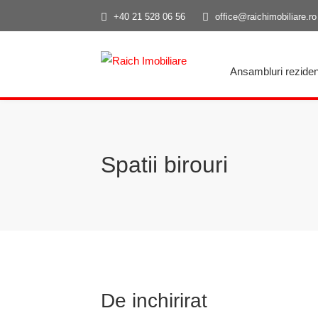
+40 21 528 06 56
office@raichimobiliare.ro
Ansambluri reziden
Spatii birouri
De inchirirat