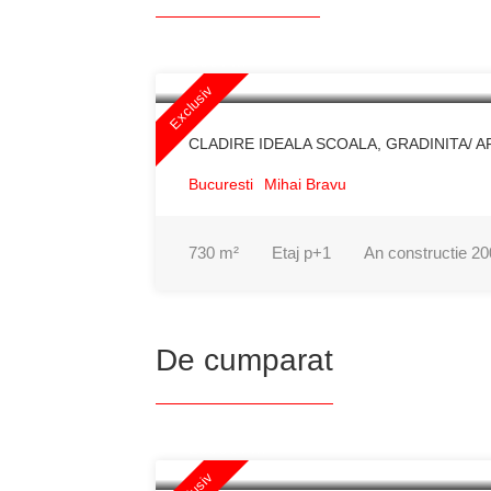
12.000€
16€ / m²
Exclusiv
CLADIRE IDEALA SCOALA, GRADINITA/ 
Bucuresti
Mihai Bravu
730
m²
Etaj
p+1
An constructie
20
De cumparat
900.000€
2393€ / m²