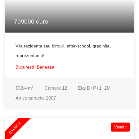
799000 euro
Vila rezidenta sau birouri, after-school, gradinita,
reprezentanta!
Bucuresti
Baneasa
538.4
m²
Camere
12
Etaj
D+P+1+2M
An constructie
2007
Exclusiv
Vandut