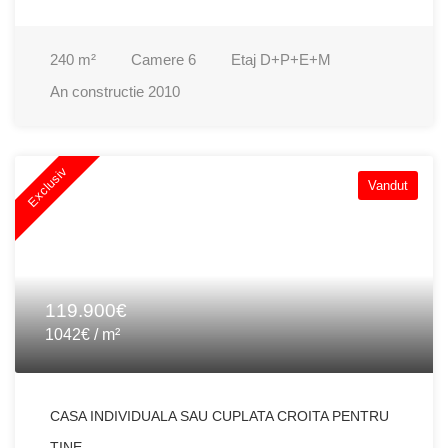
240
m²
Camere
6
Etaj
D+P+E+M
An constructie
2010
Exclusiv
Vandut
119.900€
1042€ / m²
CASA INDIVIDUALA SAU CUPLATA CROITA PENTRU
TINE