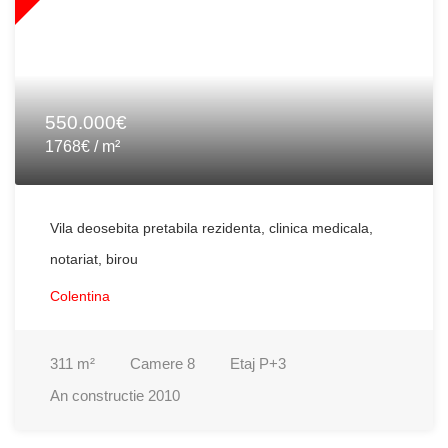
550.000€
1768€ / m²
Vila deosebita pretabila rezidenta, clinica medicala,
notariat, birou
Colentina
311
m²
Camere
8
Etaj
P+3
An constructie
2010