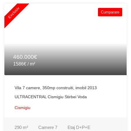
Exclusiv
Cumparare
460.000€
1586€ / m²
Vila 7 camere, 350mp construiti, imobil 2013
ULTRACENTRAL Cismigiu Stirbei Voda
Cismigiu
290
m²
Camere
7
Etaj
D+P+E