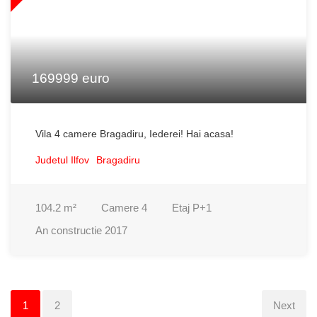
169999 euro
Vila 4 camere Bragadiru, Iederei! Hai acasa!
Judetul Ilfov
Bragadiru
104.2
m²
Camere
4
Etaj
P+1
An constructie
2017
1
2
Next