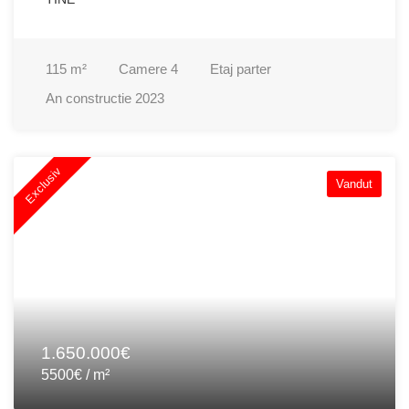
115
m²
Camere
4
Etaj
parter
An constructie
2023
Exclusiv
Vandut
1.650.000€
5500€ / m²