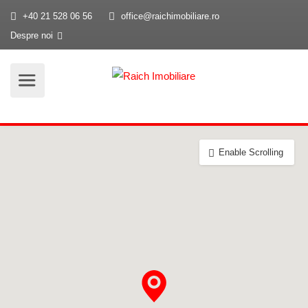
+40 21 528 06 56
office@raichimobiliare.ro
Despre noi
Enable Scrolling