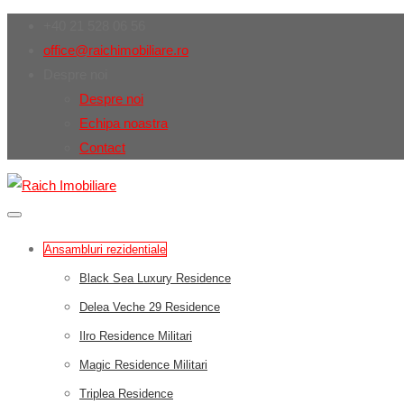
+40 21 528 06 56
office@raichimobiliare.ro
Despre noi
Despre noi
Echipa noastra
Contact
Ansambluri rezidentiale
Black Sea Luxury Residence
Delea Veche 29 Residence
Ilro Residence Militari
Magic Residence Militari
Triplea Residence