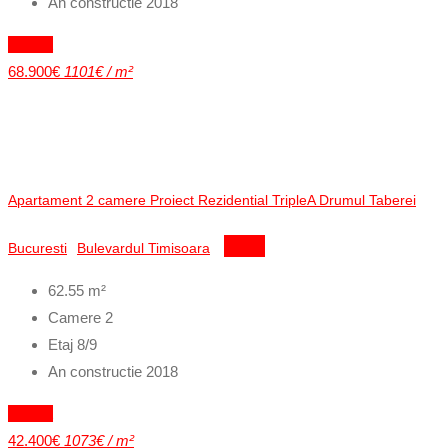
An constructie
2018
Vandut
68.900€
1101€ / m²
Apartament 2 camere Proiect Rezidential TripleA Drumul Taberei
Bucuresti
Bulevardul Timisoara
Detalii
62.55
m²
Camere
2
Etaj
8/9
An constructie
2018
Vandut
42.400€
1073€ / m²