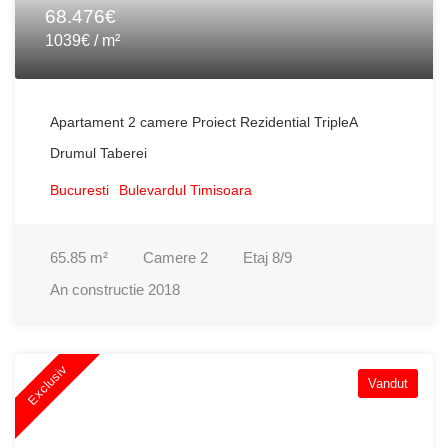
68.476€
1039€ / m²
Apartament 2 camere Proiect Rezidential TripleA
Drumul Taberei
Bucuresti
Bulevardul Timisoara
65.85
m²
Camere
2
Etaj
8/9
An constructie
2018
Exclusiv
Vandut