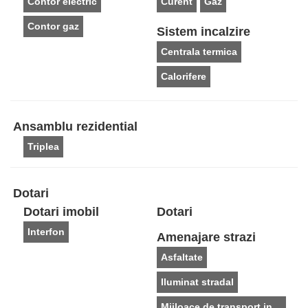
Contor electric
Curent
Gaz
Contor gaz
Sistem incalzire
Centrala termica
Calorifere
Ansamblu rezidential
Triplea
Dotari
Dotari imobil
Dotari
Interfon
Amenajare strazi
Asfaltate
Iluminat stradal
Mijloace de transport in