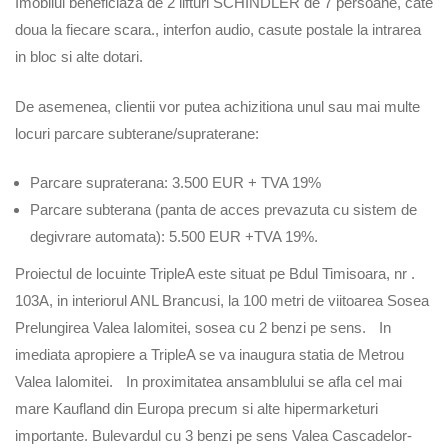
Imobilul beneficiaza de 2 lifturi SCHINDLER de 7 persoane, cate
doua la fiecare scara., interfon audio, casute postale la intrarea
in bloc si alte dotari.
De asemenea, clientii vor putea achizitiona unul sau mai multe
locuri parcare subterane/supraterane:
Parcare supraterana: 3.500 EUR + TVA 19%
Parcare subterana (panta de acces prevazuta cu sistem de
degivrare automata): 5.500 EUR +TVA 19%.
Proiectul de locuinte TripleA este situat pe Bdul Timisoara, nr .
103A, in interiorul ANL Brancusi, la 100 metri de viitoarea Sosea
Prelungirea Valea Ialomitei, sosea cu 2 benzi pe sens. In
imediata apropiere a TripleA se va inaugura statia de Metrou
Valea Ialomitei. In proximitatea ansamblului se afla cel mai
mare Kaufland din Europa precum si alte hipermarketuri
importante. Bulevardul cu 3 benzi pe sens Valea Cascadelor-