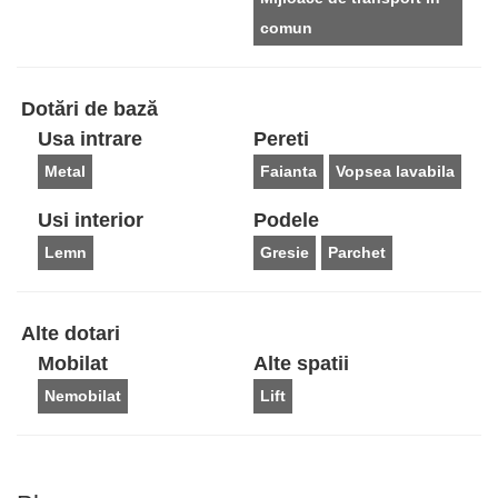
comun
Dotări de bază
Usa intrare
Pereti
Metal
Faianta
Vopsea lavabila
Usi interior
Podele
Lemn
Gresie
Parchet
Alte dotari
Mobilat
Alte spatii
Nemobilat
Lift