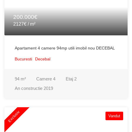
200.000€
2127€ / m²
Apartament 4 camere 94mp utili imobil nou DECEBAL
Bucuresti
Decebal
94
m²
Camere
4
Etaj
2
An constructie
2019
Exclusiv
Vandut