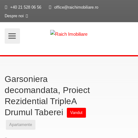
+40 21 528 06 56
office@raichimobiliare.ro
Despre noi
Garsoniera
decomandata, Proiect
Rezidential TripleA
Drumul Taberei
Vandut
Apartamente