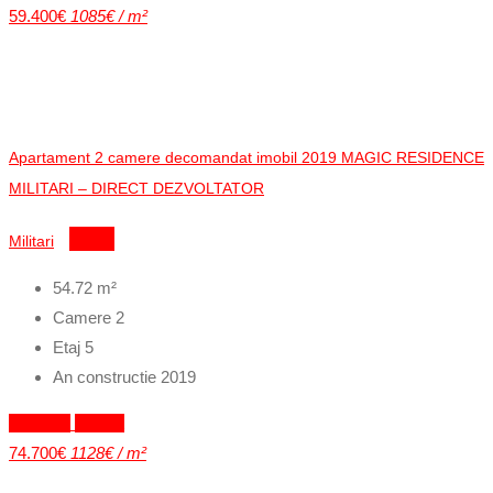
59.400€
1085€ / m²
Apartament 2 camere decomandat imobil 2019 MAGIC RESIDENCE
MILITARI – DIRECT DEZVOLTATOR
Militari
Detalii
54.72
m²
Camere
2
Etaj
5
An constructie
2019
Exclusiv
Vandut
74.700€
1128€ / m²