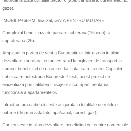
racordat la toate utilitatile Sector 6 (apa, canalizare, curent electric,
gaze).
IMOBIL P+5E+M, finalizat, GATA PENTRU MUTARE.
Complexul beneficiaza de parcare subterana(15locuri) si
supraterana (25).
Amplasat in partea de vest a Bucurestiului, intr-o zona in plina
dezvoltare imobiliara, cu acces rapid la mijloace de transport in
comun, beneficiind de un acces facil atat catre centrul Capitalei
cat si catre autostrada Bucuresti-Pitesti, acest proiect se
evidentiaza prin calitatea finisajelor si compartimentarea
functionala a apartamentelor.
Infrastructura cartierului este asigurata in totalitate de retelele
publice (drumuri asfaltate, apa/canal, curent, gaz).
Cartierul este in plina dezvoltare, beneficiind de: centre comerciale