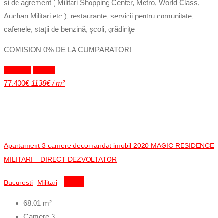
si de agrement ( Militari Shopping Center, Metro, World Class,
Auchan Militari etc ), restaurante, servicii pentru comunitate,
cafenele, staţii de benzină, şcoli, grădiniţe
COMISION 0% DE LA CUMPARATOR!
Exclusiv
Vandut
77.400€
1138€ / m²
Apartament 3 camere decomandat imobil 2020 MAGIC RESIDENCE
MILITARI – DIRECT DEZVOLTATOR
Bucuresti
Militari
Detalii
68.01
m²
Camere
3