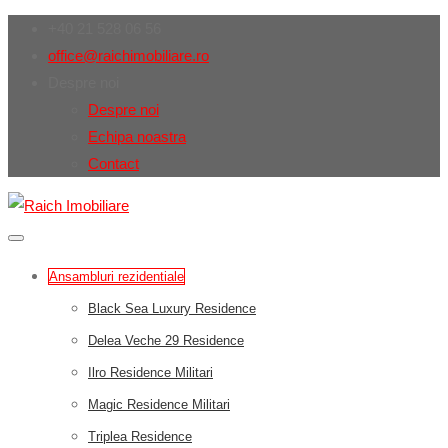
+40 21 528 06 56
office@raichimobiliare.ro
Despre noi
Despre noi
Echipa noastra
Contact
Ansambluri rezidentiale
Black Sea Luxury Residence
Delea Veche 29 Residence
Ilro Residence Militari
Magic Residence Militari
Triplea Residence