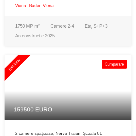
Viena
Baden Viena
1750 MP
m²
Camere
2-4
Etaj
S+P+3
An constructie
2025
Exclusiv
Cumparare
159500 EURO
2 camere spațioase, Nerva Traian, Școala 81