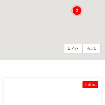
3
Prev
Next
Inchiriat