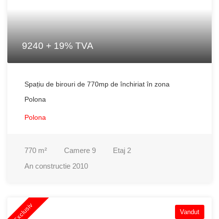
9240 + 19% TVA
Spațiu de birouri de 770mp de închiriat în zona
Polona
Polona
770
m²
Camere
9
Etaj
2
An constructie
2010
Exclusiv
Vandut