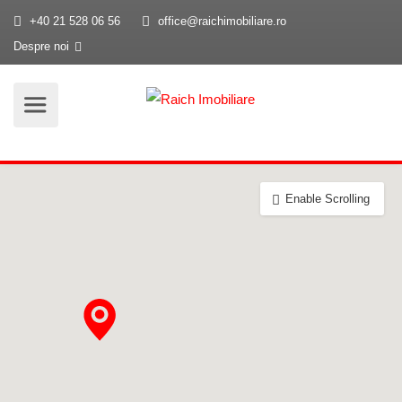
+40 21 528 06 56
office@raichimobiliare.ro
Despre noi
Enable Scrolling