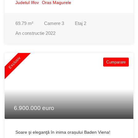
Judetul Ilfov
Oras Magurele
69.79
m²
Camere
3
Etaj
2
An constructie
2022
Exclusiv
Cumparare
6.900.000 euro
Soare şi eleganţă în inima orașului Baden Viena!