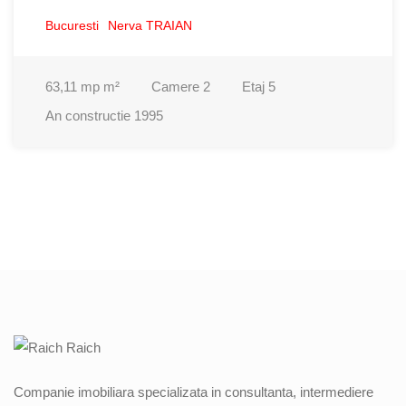
Bucuresti
Nerva TRAIAN
63,11 mp
m²
Camere
2
Etaj
5
An constructie
1995
Companie imobiliara specializata in consultanta, intermediere