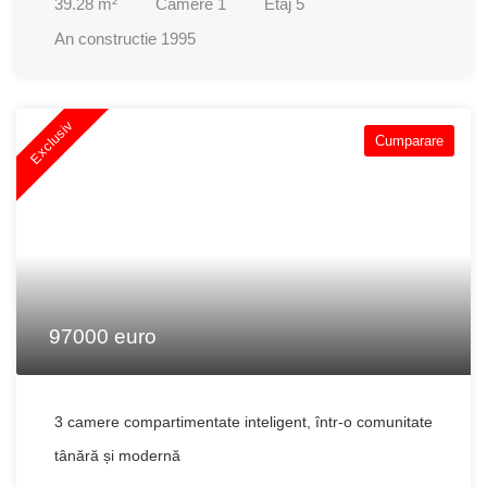
39.28
m²
Camere
1
Etaj
5
An constructie
1995
Exclusiv
Cumparare
97000 euro
3 camere compartimentate inteligent, într-o comunitate
tânără și modernă