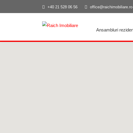
+40 21 528 06 56
office@raichimobiliare.ro
Ansambluri reziden