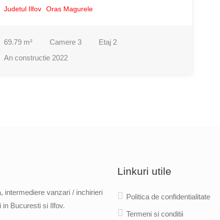
Judetul Ilfov
Oras Magurele
69.79
m²
Camere
3
Etaj
2
An constructie
2022
Linkuri utile
 intermediere vanzari / inchirieri
Politica de confidentialitate
in Bucuresti si Ilfov.
Termeni si conditii