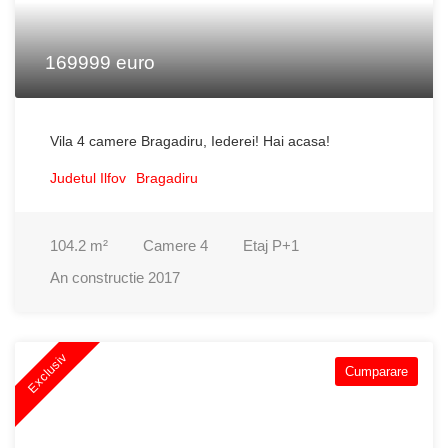
169999 euro
Vila 4 camere Bragadiru, Iederei! Hai acasa!
Judetul Ilfov
Bragadiru
104.2
m²
Camere
4
Etaj
P+1
An constructie
2017
Exclusiv
Cumparare