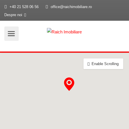
+40 21 528 06 56
office@raichimobiliare.ro
Despre noi
Enable Scrolling