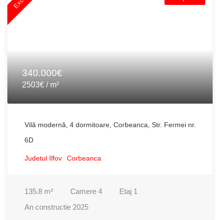
340.000€
2503€ / m²
Vilă modernă, 4 dormitoare, Corbeanca, Str. Fermei nr.
6D
Judetul Ilfov
Corbeanca
135.8
m²
Camere
4
Etaj
1
An constructie
2025