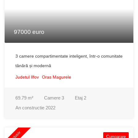
97000 euro
3 camere compartimentate inteligent, într-o comunitate
tânără și modernă
Judetul Ilfov
Oras Magurele
69.79
m²
Camere
3
Etaj
2
An constructie
2022
Exclusiv
Cumparare