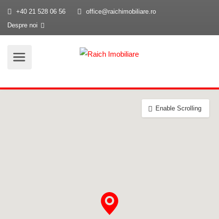
+40 21 528 06 56
office@raichimobiliare.ro
Despre noi
Enable Scrolling