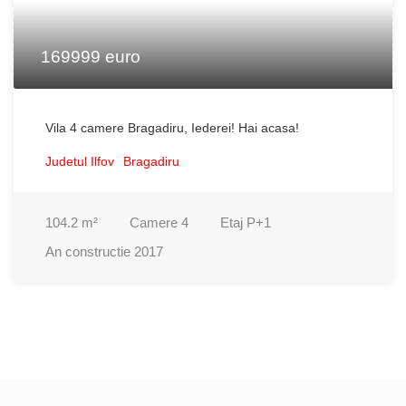
169999 euro
Vila 4 camere Bragadiru, Iederei! Hai acasa!
Judetul Ilfov
Bragadiru
104.2
m²
Camere
4
Etaj
P+1
An constructie
2017