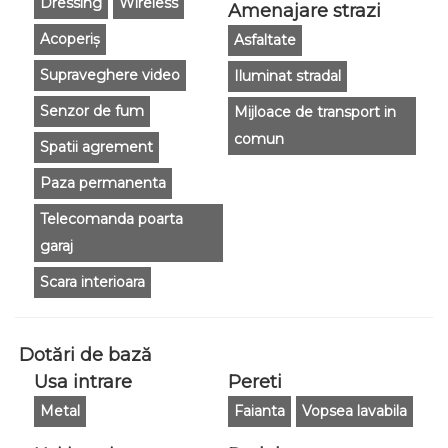
Dressing
Wireless
Amenajare strazi
Acoperiș
Asfaltate
Supraveghere video
Iluminat stradal
Senzor de fum
Mijloace de transport in
comun
Spatii agrement
Paza permanenta
Telecomanda poarta
garaj
Scara interioara
Dotări de bază
Usa intrare
Pereti
Metal
Faianta
Vopsea lavabila