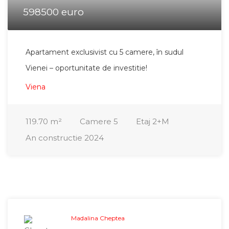
598500 euro
Apartament exclusivist cu 5 camere, în sudul
Vienei – oportunitate de investitie!
Viena
119.70
m²
Camere
5
Etaj
2+M
An constructie
2024
Madalina Cheptea