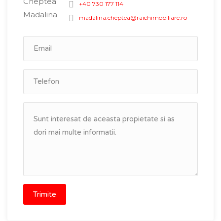
+40 730 177 114
madalina.cheptea@raichimobiliare.ro