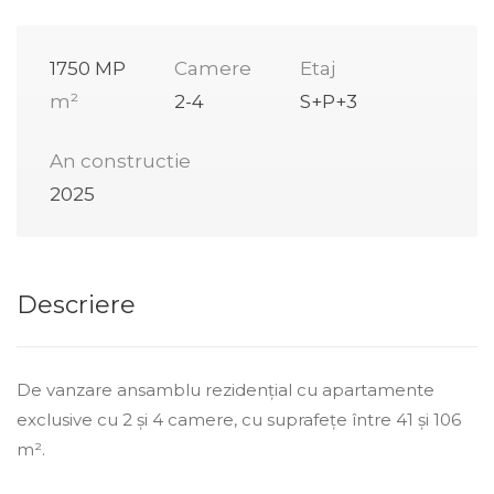
1750 MP
Camere
Etaj
m²
2-4
S+P+3
An constructie
2025
Descriere
De vanzare ansamblu rezidenţial cu apartamente
exclusive cu 2 și 4 camere, cu suprafețe între 41 și 106
m².