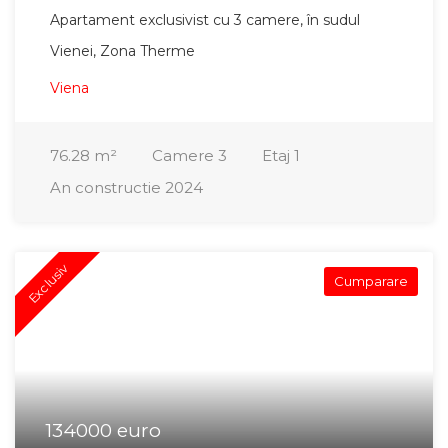
Apartament exclusivist cu 3 camere, în sudul
Vienei, Zona Therme
Viena
76.28
m²
Camere
3
Etaj
1
An constructie
2024
Exclusiv
Cumparare
134000 euro