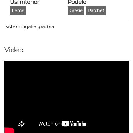
Usi interior
Podele
Lemn
Gresie
Parchet
sistem irigatie gradina
Video