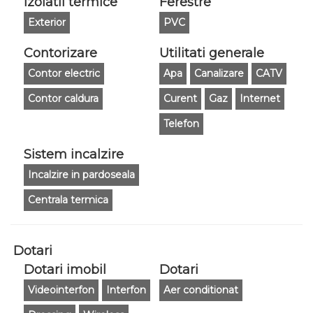
Izolatii termice
Ferestre
Exterior
PVC
Contorizare
Utilitati generale
Contor electric
Apa
Canalizare
CATV
Contor caldura
Curent
Gaz
Internet
Telefon
Sistem incalzire
Incalzire in pardoseala
Centrala termica
Dotari
Dotari imobil
Dotari
Videointerfon
Interfon
Aer conditionat