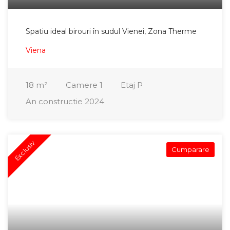
Spatiu ideal birouri în sudul Vienei, Zona Therme
Viena
18
m²
Camere
1
Etaj
P
An constructie
2024
Exclusiv
Cumparare