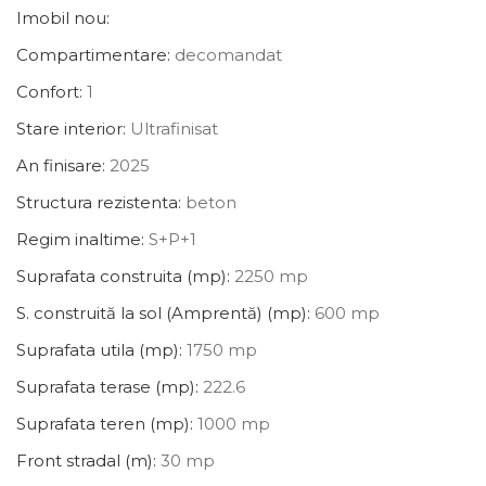
Imobil nou:
Compartimentare:
decomandat
Confort:
1
Stare interior:
Ultrafinisat
An finisare:
2025
Structura rezistenta:
beton
Regim inaltime:
S+P+1
Suprafata construita (mp):
2250 mp
S. construită la sol (Amprentă) (mp):
600 mp
Suprafata utila (mp):
1750 mp
Suprafata terase (mp):
222.6
Suprafata teren (mp):
1000 mp
Front stradal (m):
30 mp