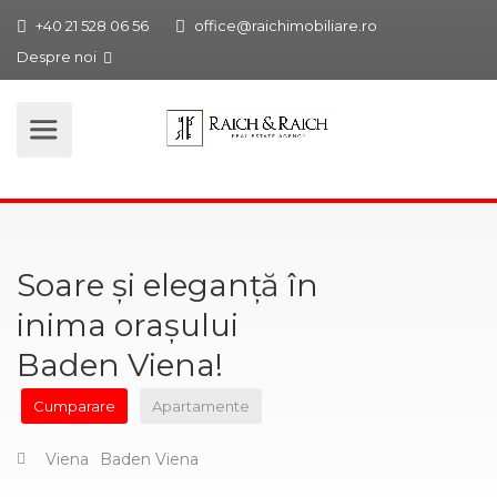
+40 21 528 06 56
office@raichimobiliare.ro
Despre noi
Soare şi eleganţă în
inima orașului
Baden Viena!
Cumparare
Apartamente
Viena
Baden Viena