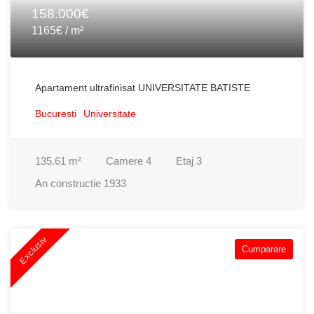
158.000€
1165€ / m²
Apartament ultrafinisat UNIVERSITATE BATISTE
Bucuresti
Universitate
135.61
m²
Camere
4
Etaj
3
An constructie
1933
Exclusiv
Cumparare