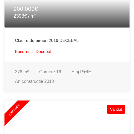
900.000€
2393€ / m²
Cladire de birouri 2019 DECEBAL
Bucuresti
Decebal
376
m²
Camere
16
Etaj
P+4E
An constructie
2019
Exclusiv
Vandut