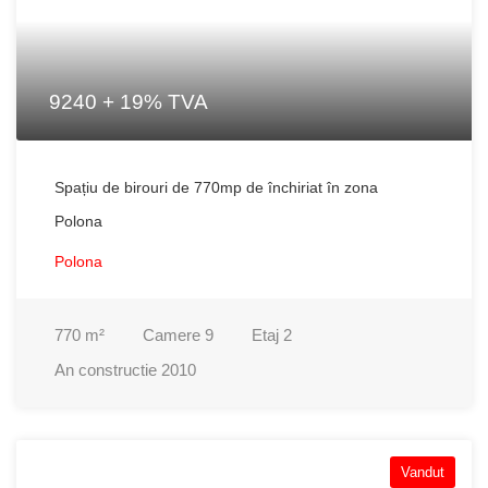
9240 + 19% TVA
Spațiu de birouri de 770mp de închiriat în zona
Polona
Polona
770
m²
Camere
9
Etaj
2
An constructie
2010
Vandut