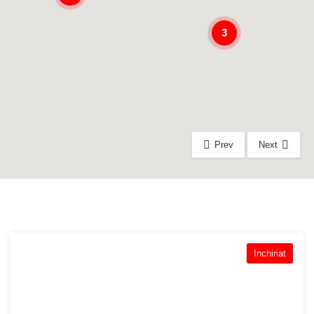
3
Prev
Next
Inchiriat