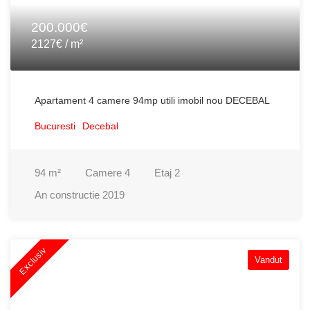
200.000€
2127€ / m²
Apartament 4 camere 94mp utili imobil nou DECEBAL
Bucuresti
Decebal
94
m²
Camere
4
Etaj
2
An constructie
2019
Exclusiv
Vandut