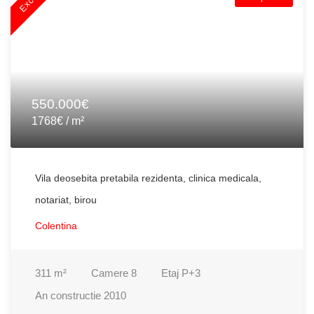
550.000€
1768€ / m²
Vila deosebita pretabila rezidenta, clinica medicala,
notariat, birou
Colentina
311
m²
Camere
8
Etaj
P+3
An constructie
2010