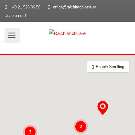
+40 21 528 06 56
office@raichimobiliare.ro
Despre noi
Enable Scrolling
2
3