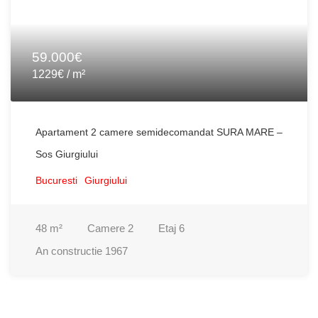
59.000€
1229€ / m²
Apartament 2 camere semidecomandat SURA MARE –
Sos Giurgiului
Bucuresti
Giurgiului
48
m²
Camere
2
Etaj
6
An constructie
1967