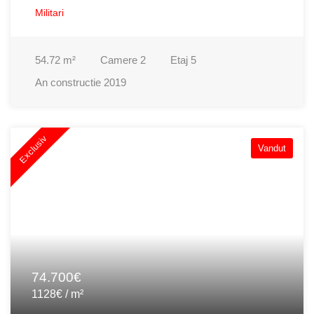
Militari
54.72
m²
Camere
2
Etaj
5
An constructie
2019
Exclusiv
Vandut
74.700€
1128€ / m²