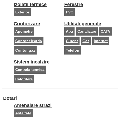
Izolatii termice
Ferestre
Exterior
PVC
Contorizare
Utilitati generale
Apometre
Apa
Canalizare
CATV
Contor electric
Curent
Gaz
Internet
Contor gaz
Telefon
Sistem incalzire
Centrala termica
Calorifere
Dotari
Amenajare strazi
Asfaltate