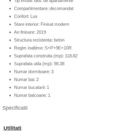
Tip imobil:
bloc de apartamente
Compartimentare:
decomandat
Confort:
Lux
Stare interior:
Finisat modern
An finisare:
2019
Structura rezistenta:
beton
Regim inaltime:
S+P+9E+10R
Suprafata construita (mp):
118.82
Suprafata utila (mp):
98.38
Numar dormitoare:
3
Numar bai:
2
Numar bucatarii:
1
Numar balcoane:
1
Specificatii
Utilitati