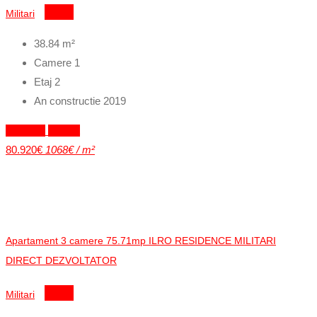
Militari
Detalii
38.84
m²
Camere
1
Etaj
2
An constructie
2019
Exclusiv
Vandut
80.920€
1068€ / m²
Apartament 3 camere 75.71mp ILRO RESIDENCE MILITARI
DIRECT DEZVOLTATOR
Militari
Detalii