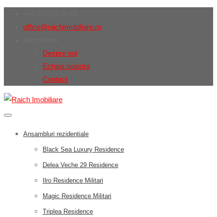
+40 21 528 06 56
office@raichimobiliare.ro
Despre noi
Despre noi
Echipa noastra
Contact
Ansambluri rezidentiale
Black Sea Luxury Residence
Delea Veche 29 Residence
Ilro Residence Militari
Magic Residence Militari
Triplea Residence