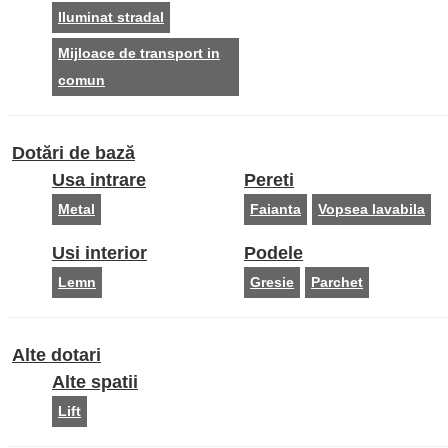
Iluminat stradal
Mijloace de transport in
comun
Dotări de bază
Usa intrare
Pereti
Metal
Faianta
Vopsea lavabila
Usi interior
Podele
Lemn
Gresie
Parchet
Alte dotari
Alte spatii
Lift