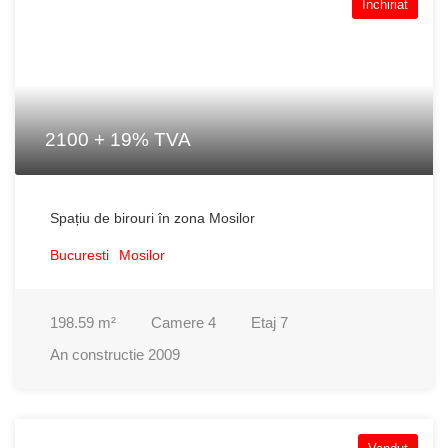
Inchiriat
2100 + 19% TVA
Spațiu de birouri în zona Mosilor
Bucuresti
Mosilor
198.59
m²
Camere
4
Etaj
7
An constructie
2009