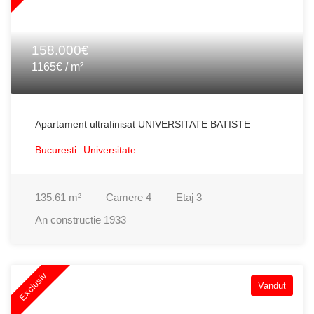
158.000€
1165€ / m²
Apartament ultrafinisat UNIVERSITATE BATISTE
Bucuresti
Universitate
135.61
m²
Camere
4
Etaj
3
An constructie
1933
Exclusiv
Vandut