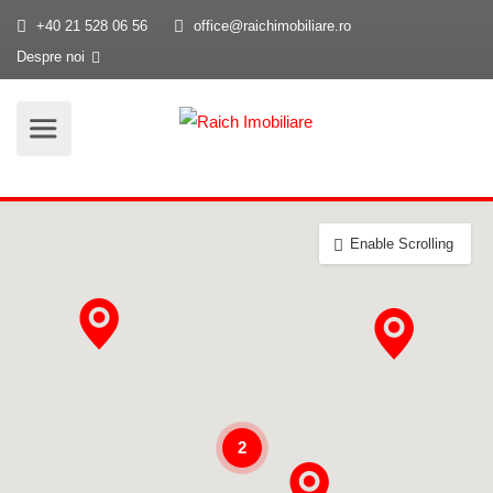
+40 21 528 06 56
office@raichimobiliare.ro
Despre noi
Enable Scrolling
2