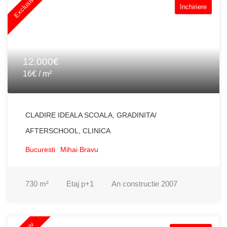
Exclusiv
Inchiriere
12.000€
16€ / m²
CLADIRE IDEALA SCOALA, GRADINITA/
AFTERSCHOOL, CLINICA
Bucuresti
Mihai Bravu
730
m²
Etaj
p+1
An constructie
2007