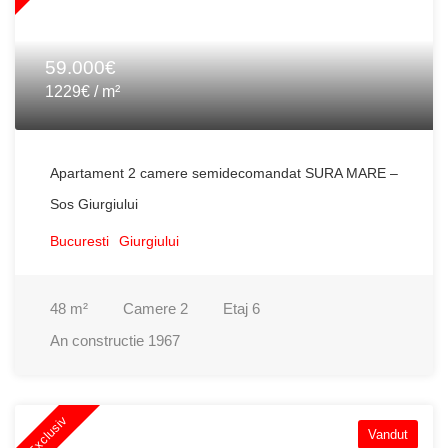
59.000€
1229€ / m²
Apartament 2 camere semidecomandat SURA MARE –
Sos Giurgiului
Bucuresti
Giurgiului
48
m²
Camere
2
Etaj
6
An constructie
1967
Exclusiv
Vandut