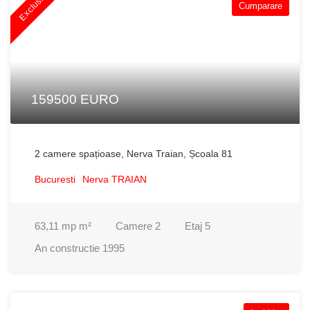
Exclusiv
Cumparare
159500 EURO
2 camere spațioase, Nerva Traian, Școala 81
Bucuresti
Nerva TRAIAN
63,11 mp
m²
Camere
2
Etaj
5
An constructie
1995