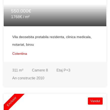
550.000€
1768€ / m²
Vila deosebita pretabila rezidenta, clinica medicala,
notariat, birou
Colentina
311
m²
Camere
8
Etaj
P+3
An constructie
2010
Exclusiv
Vandut