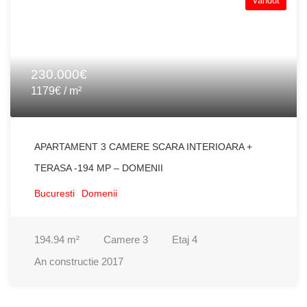
Vandut
230.000€
1179€ / m²
APARTAMENT 3 CAMERE SCARA INTERIOARA +
TERASA -194 MP – DOMENII
Bucuresti
Domenii
194.94
m²
Camere
3
Etaj
4
An constructie
2017