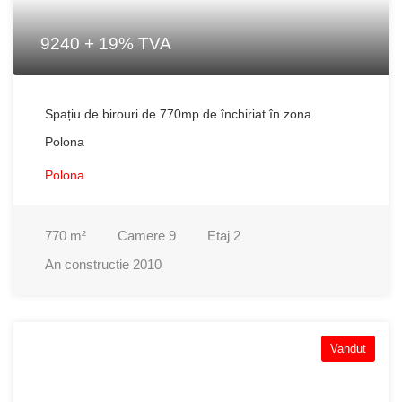
9240 + 19% TVA
Spațiu de birouri de 770mp de închiriat în zona
Polona
Polona
770
m²
Camere
9
Etaj
2
An constructie
2010
Vandut