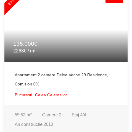
135.000€
2268€ / m²
Apartament 2 camere Delea Veche 29 Residence,
Comision 0%
Bucuresti
Calea Calarasilor
59.52
m²
Camere
2
Etaj
4/4
An constructie
2019