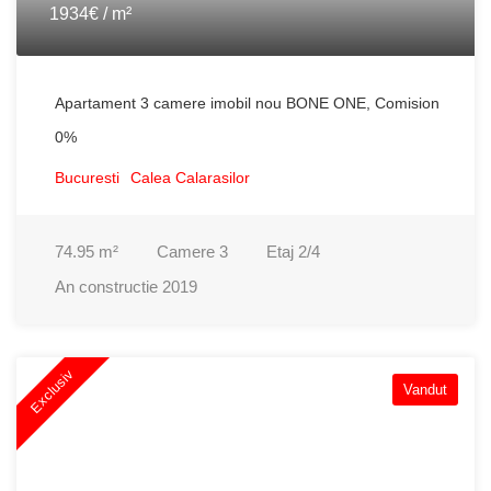
1934€ / m²
Apartament 3 camere imobil nou BONE ONE, Comision
0%
Bucuresti
Calea Calarasilor
74.95
m²
Camere
3
Etaj
2/4
An constructie
2019
Exclusiv
Vandut