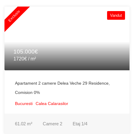
Exclusiv
Vandut
105.000€
1720€ / m²
Apartament 2 camere Delea Veche 29 Residence,
Comision 0%
Bucuresti
Calea Calarasilor
61.02
m²
Camere
2
Etaj
1/4