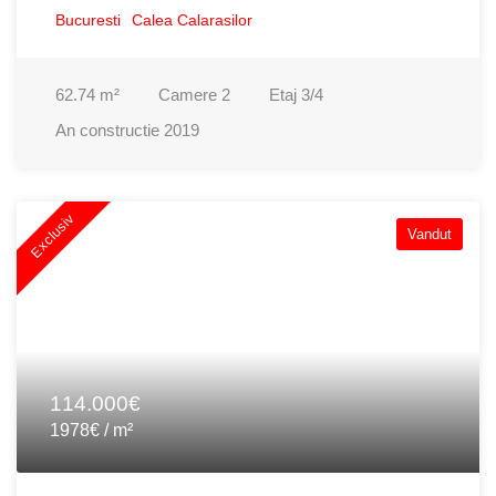
Bucuresti
Calea Calarasilor
62.74
m²
Camere
2
Etaj
3/4
An constructie
2019
Exclusiv
Vandut
114.000€
1978€ / m²