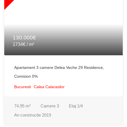
130.000€
1734€ / m²
Apartament 3 camere Delea Veche 29 Residence,
Comision 0%
Bucuresti
Calea Calarasilor
74.95
m²
Camere
3
Etaj
1/4
An constructie
2019