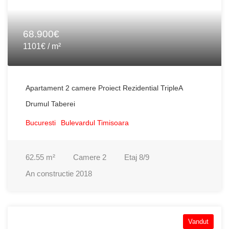
68.900€
1101€ / m²
Apartament 2 camere Proiect Rezidential TripleA
Drumul Taberei
Bucuresti
Bulevardul Timisoara
62.55
m²
Camere
2
Etaj
8/9
An constructie
2018
Vandut