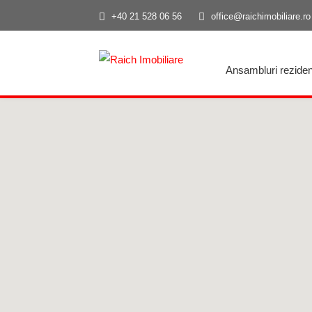
+40 21 528 06 56
office@raichimobiliare.ro
Ansambluri reziden