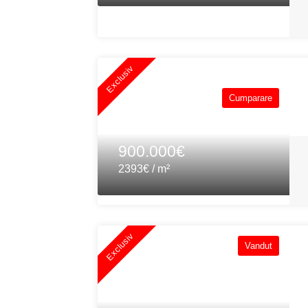
Exclusiv
Cumparare
900.000€
2393€ / m²
Exclusiv
Vandut