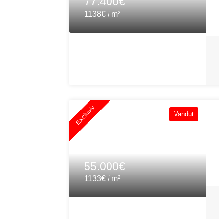
77.400€
1138€ / m²
Exclusiv
Vandut
55.000€
1133€ / m²