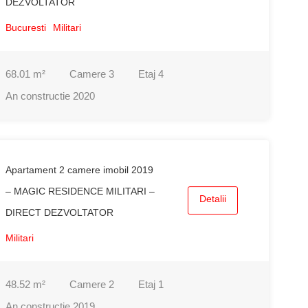
DEZVOLTATOR
Bucuresti
Militari
68.01
m²
Camere
3
Etaj
4
An constructie
2020
Apartament 2 camere imobil 2019
– MAGIC RESIDENCE MILITARI –
Detalii
DIRECT DEZVOLTATOR
Militari
48.52
m²
Camere
2
Etaj
1
An constructie
2019