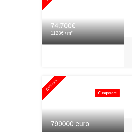
74.700€
1128€ / m²
Exclusiv
Cumparare
799000 euro