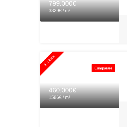
799.000€
3329€ / m²
Exclusiv
Cumparare
460.000€
1586€ / m²