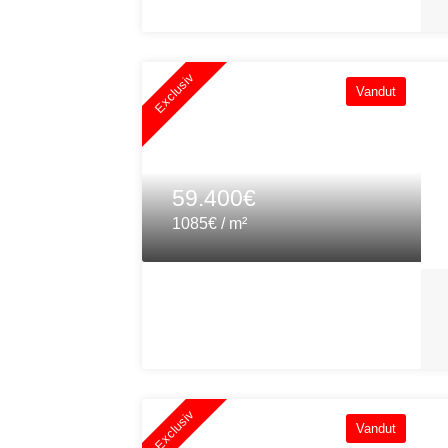
Exclusiv
Vandut
59.400€
1085€ / m²
Exclusiv
Vandut