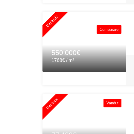
Exclusiv
Cumparare
550.000€
1768€ / m²
Exclusiv
Vandut