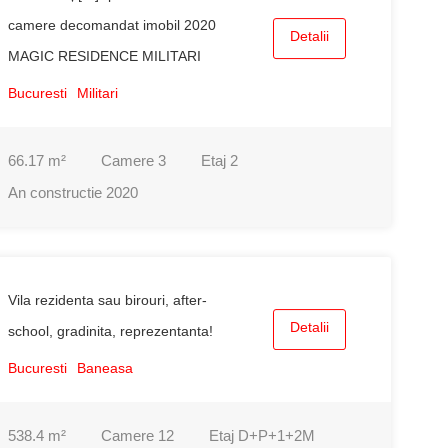
camere decomandat imobil 2020
Detalii
MAGIC RESIDENCE MILITARI
Bucuresti
Militari
66.17
m²
Camere
3
Etaj
2
An constructie
2020
Vila rezidenta sau birouri, after-
Detalii
school, gradinita, reprezentanta!
Bucuresti
Baneasa
538.4
m²
Camere
12
Etaj
D+P+1+2M