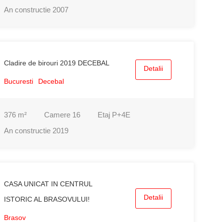
An constructie
2007
Cladire de birouri 2019 DECEBAL
Detalii
Bucuresti
Decebal
376
m²
Camere
16
Etaj
P+4E
An constructie
2019
CASA UNICAT IN CENTRUL
Detalii
ISTORIC AL BRASOVULUI!
Brasov