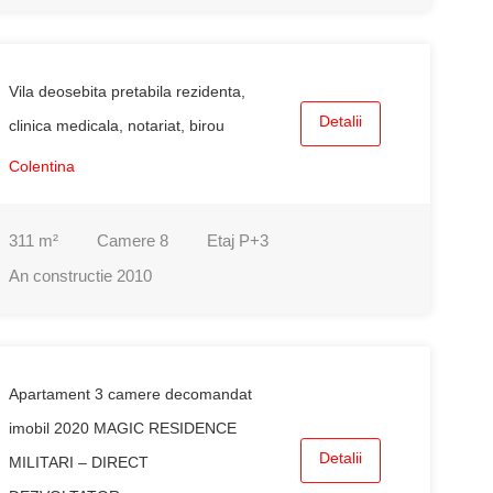
Vila deosebita pretabila rezidenta,
Detalii
clinica medicala, notariat, birou
Colentina
311
m²
Camere
8
Etaj
P+3
An constructie
2010
Apartament 3 camere decomandat
imobil 2020 MAGIC RESIDENCE
Detalii
MILITARI – DIRECT