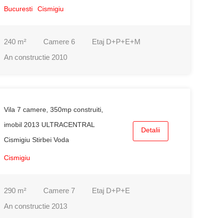
Bucuresti
Cismigiu
240
m²
Camere
6
Etaj
D+P+E+M
An constructie
2010
Vila 7 camere, 350mp construiti,
imobil 2013 ULTRACENTRAL
Detalii
Cismigiu Stirbei Voda
Cismigiu
290
m²
Camere
7
Etaj
D+P+E
An constructie
2013