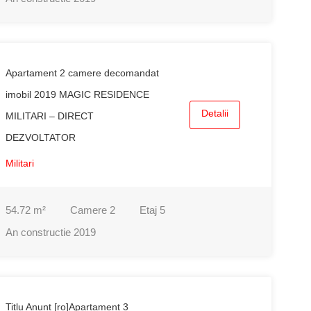
Apartament 2 camere decomandat
imobil 2019 MAGIC RESIDENCE
Detalii
MILITARI – DIRECT
DEZVOLTATOR
Militari
54.72
m²
Camere
2
Etaj
5
An constructie
2019
Titlu Anunț [ro]Apartament 3