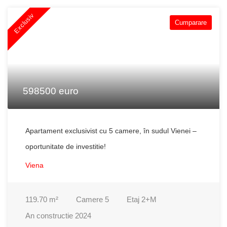
Exclusiv
Cumparare
598500 euro
Apartament exclusivist cu 5 camere, în sudul Vienei –
oportunitate de investitie!
Viena
119.70
m²
Camere
5
Etaj
2+M
An constructie
2024