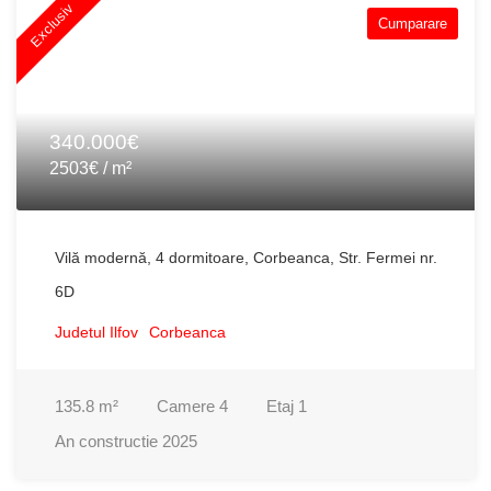
Exclusiv
Cumparare
340.000€
2503€ / m²
Vilă modernă, 4 dormitoare, Corbeanca, Str. Fermei nr.
6D
Judetul Ilfov
Corbeanca
135.8
m²
Camere
4
Etaj
1
An constructie
2025