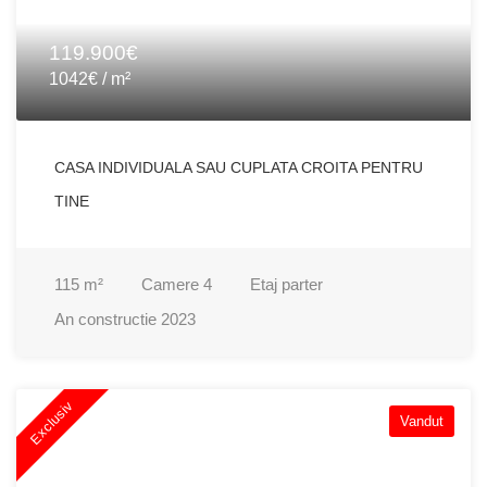
119.900€
1042€ / m²
CASA INDIVIDUALA SAU CUPLATA CROITA PENTRU
TINE
115
m²
Camere
4
Etaj
parter
An constructie
2023
Exclusiv
Vandut