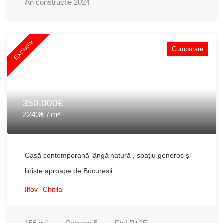
An constructie
2024
Exclusiv
Cumparare
350.000€
2243€ / m²
Casă contemporană lângă natură , spațiu generos și
liniște aproape de Bucuresti
Ilfov
Chitila
156
m²
Camere
5
Etaj
P+2E