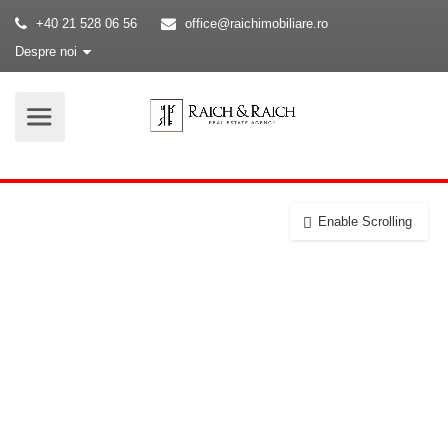
+40 21 528 06 56
office@raichimobiliare.ro
Despre noi
Enable Scrolling