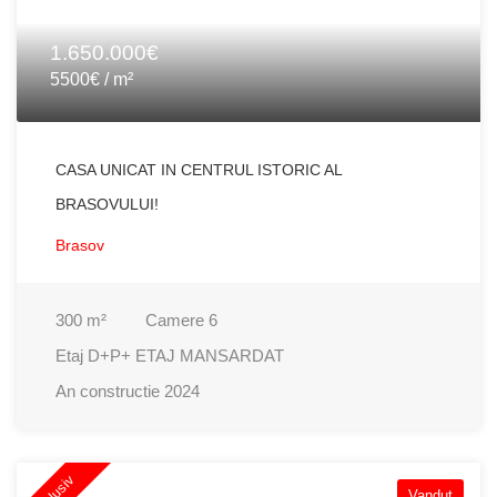
1.650.000€
5500€ / m²
CASA UNICAT IN CENTRUL ISTORIC AL
BRASOVULUI!
Brasov
300
m²
Camere
6
Etaj
D+P+ ETAJ MANSARDAT
An constructie
2024
Vandut