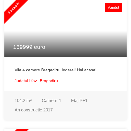
Exclusiv
Vandut
169999 euro
Vila 4 camere Bragadiru, Iederei! Hai acasa!
Judetul Ilfov
Bragadiru
104.2
m²
Camere
4
Etaj
P+1
An constructie
2017