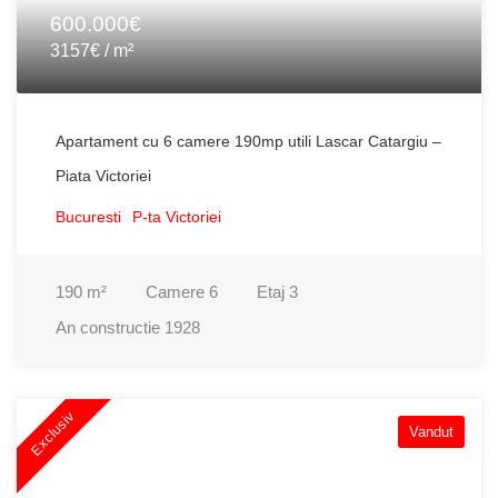
600.000€
3157€ / m²
Apartament cu 6 camere 190mp utili Lascar Catargiu –
Piata Victoriei
Bucuresti
P-ta Victoriei
190
m²
Camere
6
Etaj
3
An constructie
1928
Exclusiv
Vandut