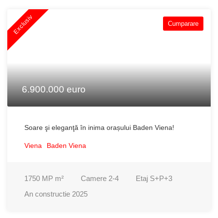
Exclusiv
Cumparare
6.900.000 euro
Soare şi eleganţă în inima orașului Baden Viena!
Viena
Baden Viena
1750 MP
m²
Camere
2-4
Etaj
S+P+3
An constructie
2025