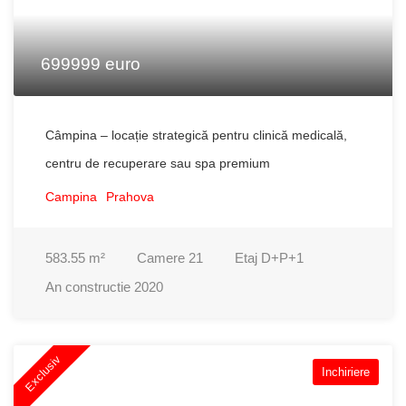
699999 euro
Câmpina – locație strategică pentru clinică medicală,
centru de recuperare sau spa premium
Campina
Prahova
583.55
m²
Camere
21
Etaj
D+P+1
An constructie
2020
Exclusiv
Inchiriere