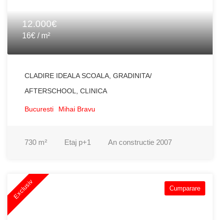
12.000€
16€ / m²
CLADIRE IDEALA SCOALA, GRADINITA/
AFTERSCHOOL, CLINICA
Bucuresti
Mihai Bravu
730
m²
Etaj
p+1
An constructie
2007
Exclusiv
Cumparare