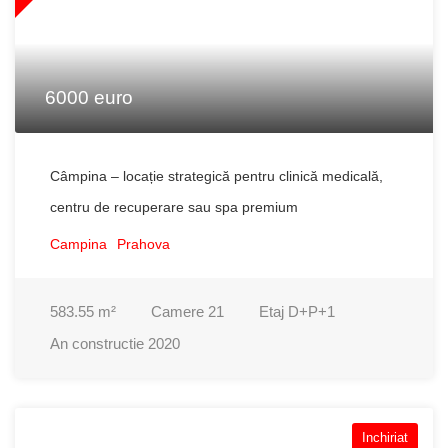
6000 euro
Câmpina – locație strategică pentru clinică medicală,
centru de recuperare sau spa premium
Campina
Prahova
583.55
m²
Camere
21
Etaj
D+P+1
An constructie
2020
Inchiriat