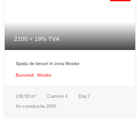
2100 + 19% TVA
Spațiu de birouri în zona Mosilor
Bucuresti
Mosilor
198.59
m²
Camere
4
Etaj
7
An constructie
2009