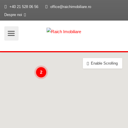
+40 21 528 06 56
office@raichimobiliare.ro
Despre noi
Enable Scrolling
2