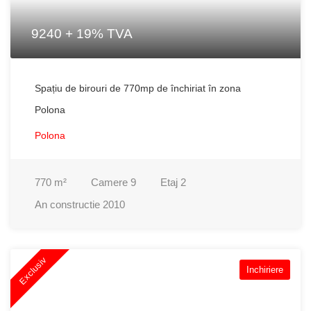
9240 + 19% TVA
Spațiu de birouri de 770mp de închiriat în zona
Polona
Polona
770
m²
Camere
9
Etaj
2
An constructie
2010
Exclusiv
Inchiriere