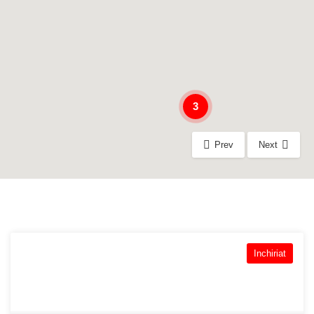
3
Prev
Next
Inchiriat