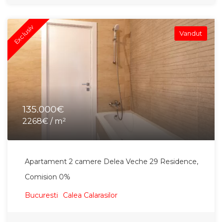
Exclusiv
Vandut
135.000€
2268€ / m²
Apartament 2 camere Delea Veche 29 Residence,
Comision 0%
Bucuresti
Calea Calarasilor