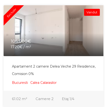
Exclusiv
Vandut
105.000€
1720€ / m²
Apartament 2 camere Delea Veche 29 Residence,
Comision 0%
Bucuresti
Calea Calarasilor
61.02
m²
Camere
2
Etaj
1/4