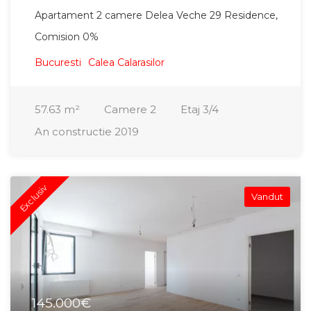
Apartament 2 camere Delea Veche 29 Residence,
Comision 0%
Bucuresti
Calea Calarasilor
57.63
m²
Camere
2
Etaj
3/4
An constructie
2019
Exclusiv
Vandut
145.000€