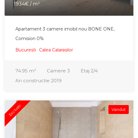
1934€ / m²
Apartament 3 camere imobil nou BONE ONE,
Comision 0%
Bucuresti
Calea Calarasilor
74.95
m²
Camere
3
Etaj
2/4
An constructie
2019
Exclusiv
Vandut