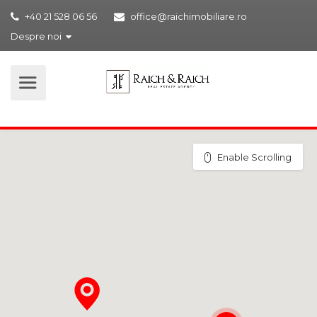
+40 21 528 06 56
office@raichimobiliare.ro
Despre noi
Enable Scrolling