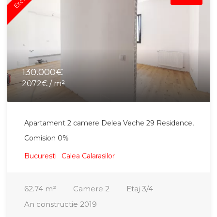
130.000€
2072€ / m²
Apartament 2 camere Delea Veche 29 Residence,
Comision 0%
Bucuresti
Calea Calarasilor
62.74
m²
Camere
2
Etaj
3/4
An constructie
2019