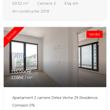
59.52
m²
Camere
2
Etaj
4/4
An constructie
2019
Exclusiv
Vandut
135.000€
2268€ / m²
Apartament 2 camere Delea Veche 29 Residence,
Comision 0%