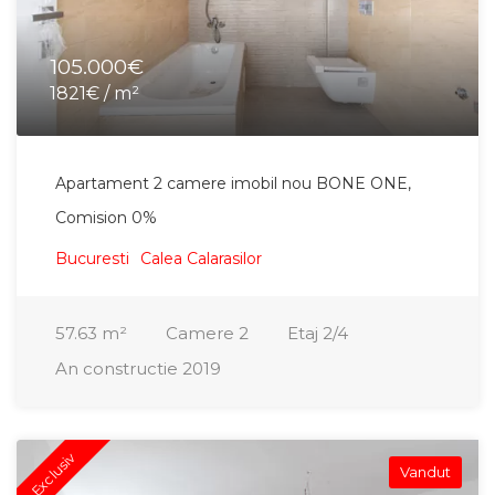
105.000€
1821€ / m²
Apartament 2 camere imobil nou BONE ONE,
Comision 0%
Bucuresti
Calea Calarasilor
57.63
m²
Camere
2
Etaj
2/4
An constructie
2019
Exclusiv
Vandut