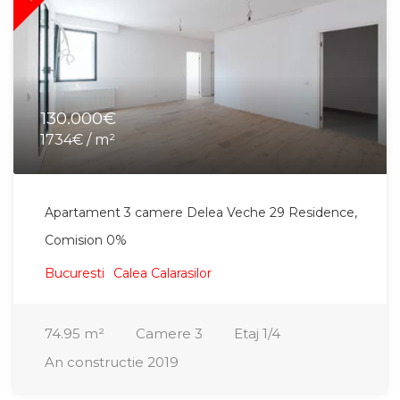
130.000€
1734€ / m²
Apartament 3 camere Delea Veche 29 Residence,
Comision 0%
Bucuresti
Calea Calarasilor
74.95
m²
Camere
3
Etaj
1/4
An constructie
2019