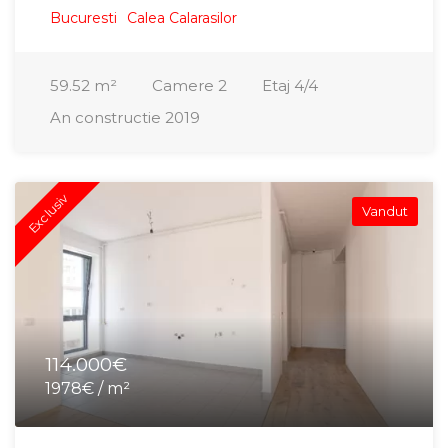
Bucuresti
Calea Calarasilor
59.52
m²
Camere
2
Etaj
4/4
An constructie
2019
Exclusiv
Vandut
114.000€
1978€ / m²