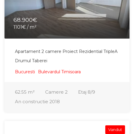
68.900€
1101€ / m²
Apartament 2 camere Proiect Rezidential TripleA
Drumul Taberei
Bucuresti
Bulevardul Timisoara
62.55
m²
Camere
2
Etaj
8/9
An constructie
2018
Vandut