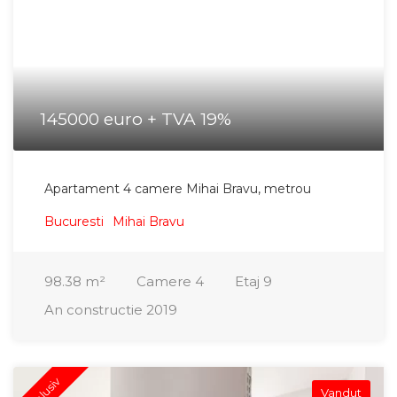
145000 euro + TVA 19%
Apartament 4 camere Mihai Bravu, metrou
Bucuresti
Mihai Bravu
98.38
m²
Camere
4
Etaj
9
An constructie
2019
Exclusiv
Vandut