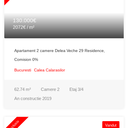
130.000€
2072€ / m²
Apartament 2 camere Delea Veche 29 Residence,
Comision 0%
Bucuresti
Calea Calarasilor
62.74
m²
Camere
2
Etaj
3/4
An constructie
2019
Exclusiv
Vandut