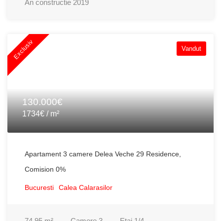
An constructie
2019
Exclusiv
Vandut
130.000€
1734€ / m²
Apartament 3 camere Delea Veche 29 Residence,
Comision 0%
Bucuresti
Calea Calarasilor
74.95
m²
Camere
3
Etaj
1/4