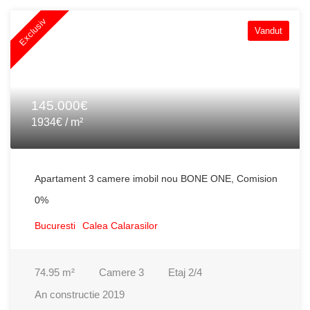
Exclusiv
Vandut
145.000€
1934€ / m²
Apartament 3 camere imobil nou BONE ONE, Comision
0%
Bucuresti
Calea Calarasilor
74.95
m²
Camere
3
Etaj
2/4
An constructie
2019