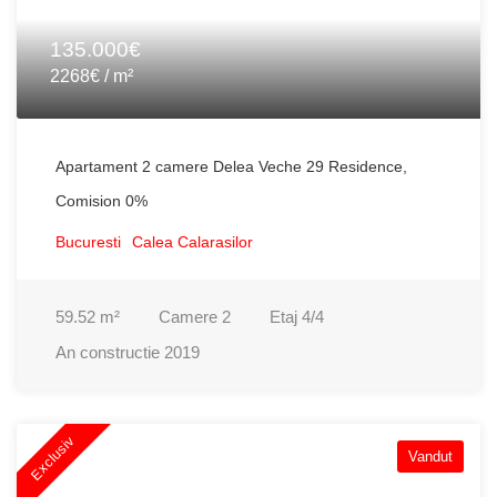
135.000€
2268€ / m²
Apartament 2 camere Delea Veche 29 Residence,
Comision 0%
Bucuresti
Calea Calarasilor
59.52
m²
Camere
2
Etaj
4/4
An constructie
2019
Exclusiv
Vandut