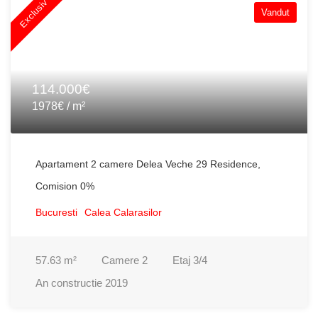
Exclusiv
Vandut
114.000€
1978€ / m²
Apartament 2 camere Delea Veche 29 Residence,
Comision 0%
Bucuresti
Calea Calarasilor
57.63
m²
Camere
2
Etaj
3/4
An constructie
2019