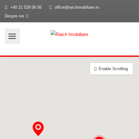
+40 21 528 06 56
office@raichimobiliare.ro
Despre noi
Enable Scrolling