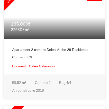
135.000€
2268€ / m²
Apartament 2 camere Delea Veche 29 Residence,
Comision 0%
Bucuresti
Calea Calarasilor
59.52
m²
Camere
2
Etaj
4/4
An constructie
2019