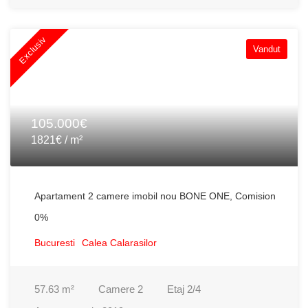
Exclusiv
Vandut
105.000€
1821€ / m²
Apartament 2 camere imobil nou BONE ONE, Comision
0%
Bucuresti
Calea Calarasilor
57.63
m²
Camere
2
Etaj
2/4