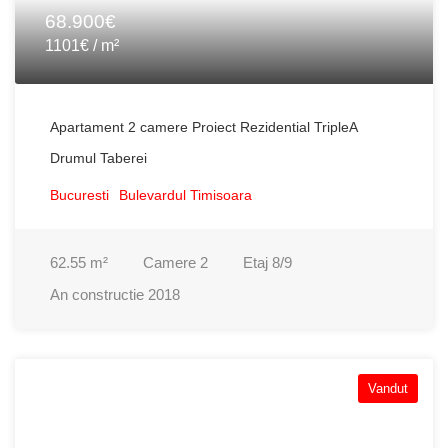
68.900€
1101€ / m²
Apartament 2 camere Proiect Rezidential TripleA
Drumul Taberei
Bucuresti
Bulevardul Timisoara
62.55
m²
Camere
2
Etaj
8/9
An constructie
2018
Vandut