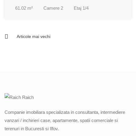
61.02
m²
Camere
2
Etaj
1/4
Articole mai vechi
Navigare
în
articole
Companie imobiliara specializata in consultanta, intermediere
vanzari / inchirieri case, apartamente, spatii comerciale si
terenuri in Bucuresti si Ilfov.