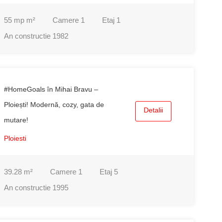
55 mp
m²
Camere
1
Etaj
1
An constructie
1982
#HomeGoals în Mihai Bravu –
Ploiești! Modernă, cozy, gata de
Detalii
mutare!
Ploiesti
39.28
m²
Camere
1
Etaj
5
An constructie
1995