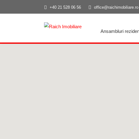
+40 21 528 06 56
office@raichimobiliare.ro
Ansambluri reziden