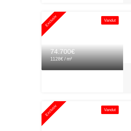
Exclusiv
Vandut
74.700€
1128€ / m²
Exclusiv
Vandut