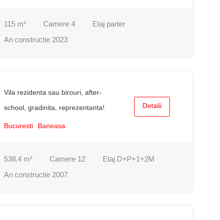
115
m²
Camere
4
Etaj
parter
An constructie
2023
Vila rezidenta sau birouri, after-
Detalii
school, gradinita, reprezentanta!
Bucuresti
Baneasa
538.4
m²
Camere
12
Etaj
D+P+1+2M
An constructie
2007