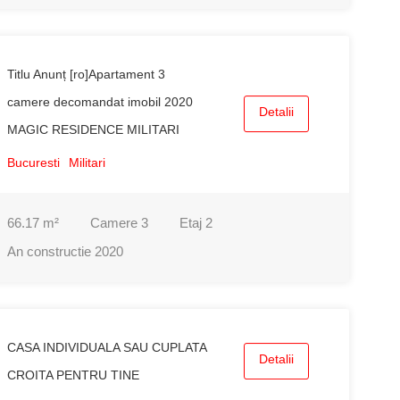
Titlu Anunț [ro]Apartament 3
camere decomandat imobil 2020
Detalii
MAGIC RESIDENCE MILITARI
Bucuresti
Militari
66.17
m²
Camere
3
Etaj
2
An constructie
2020
CASA INDIVIDUALA SAU CUPLATA
Detalii
CROITA PENTRU TINE