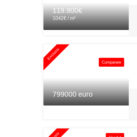
119.900€
1042€ / m²
Exclusiv
Cumparare
799000 euro