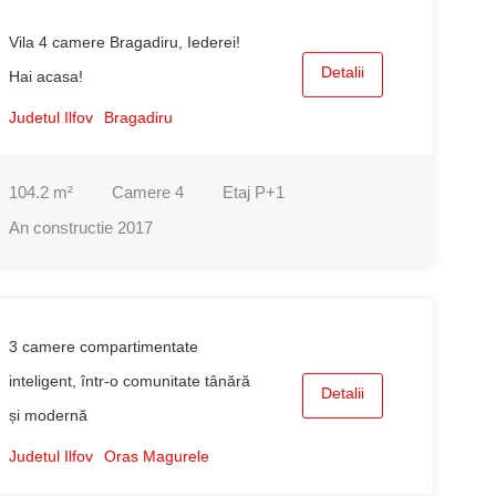
Vila 4 camere Bragadiru, Iederei!
Detalii
Hai acasa!
Judetul Ilfov
Bragadiru
104.2
m²
Camere
4
Etaj
P+1
An constructie
2017
3 camere compartimentate
inteligent, într-o comunitate tânără
Detalii
și modernă
Judetul Ilfov
Oras Magurele