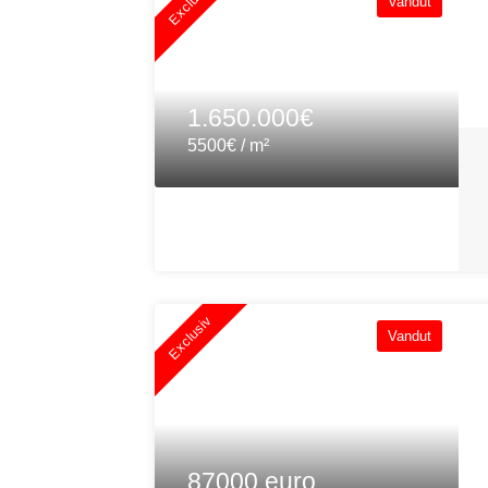
Exclusiv
Vandut
1.650.000€
5500€ / m²
Exclusiv
Vandut
87000 euro