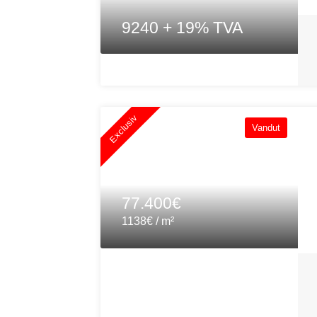
9240 + 19% TVA
Exclusiv
Vandut
77.400€
1138€ / m²