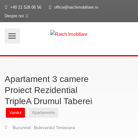
+40 21 528 06 56
office@raichimobiliare.ro
Despre noi
Apartament 3 camere
Proiect Rezidential
TripleA Drumul Taberei
Vandut
Apartamente
Bucuresti
Bulevardul Timisoara