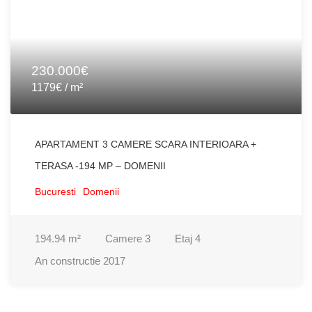
230.000€
1179€ / m²
APARTAMENT 3 CAMERE SCARA INTERIOARA +
TERASA -194 MP – DOMENII
Bucuresti
Domenii
194.94
m²
Camere
3
Etaj
4
An constructie
2017