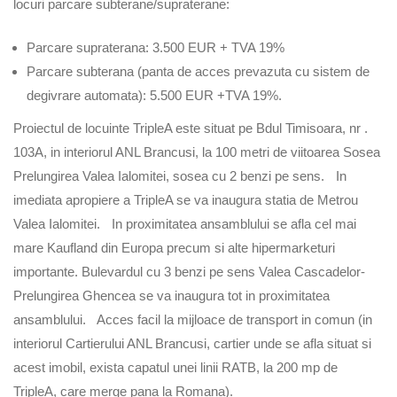
locuri parcare subterane/supraterane:
Parcare supraterana: 3.500 EUR + TVA 19%
Parcare subterana (panta de acces prevazuta cu sistem de
degivrare automata): 5.500 EUR +TVA 19%.
Proiectul de locuinte TripleA este situat pe Bdul Timisoara, nr .
103A, in interiorul ANL Brancusi, la 100 metri de viitoarea Sosea
Prelungirea Valea Ialomitei, sosea cu 2 benzi pe sens. In
imediata apropiere a TripleA se va inaugura statia de Metrou
Valea Ialomitei. In proximitatea ansamblului se afla cel mai
mare Kaufland din Europa precum si alte hipermarketuri
importante. Bulevardul cu 3 benzi pe sens Valea Cascadelor-
Prelungirea Ghencea se va inaugura tot in proximitatea
ansamblului. Acces facil la mijloace de transport in comun (in
interiorul Cartierului ANL Brancusi, cartier unde se afla situat si
acest imobil, exista capatul unei linii RATB, la 200 mp de
TripleA, care merge pana la Romana).