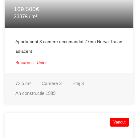
169.500€
2337€ / m²
Apartament 3 camere decomandat 77mp Nerva Traian
adiacent
Bucuresti
Unirii
72.5
m²
Camere
3
Etaj
3
An constructie
1989
Vandut