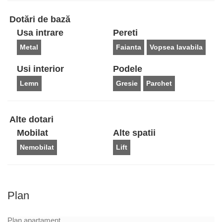
Dotări de bază
Usa intrare
Pereti
Metal
Faianta
Vopsea lavabila
Usi interior
Podele
Lemn
Gresie
Parchet
Alte dotari
Mobilat
Alte spatii
Nemobilat
Lift
Plan
Plan apartament