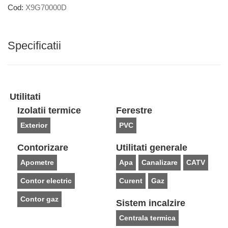
Cod:
X9G70000D
Specificatii
Utilitati
Izolatii termice
Ferestre
Exterior
PVC
Contorizare
Utilitati generale
Apometre
Apa
Canalizare
CATV
Contor electric
Curent
Gaz
Contor gaz
Sistem incalzire
Centrala termica