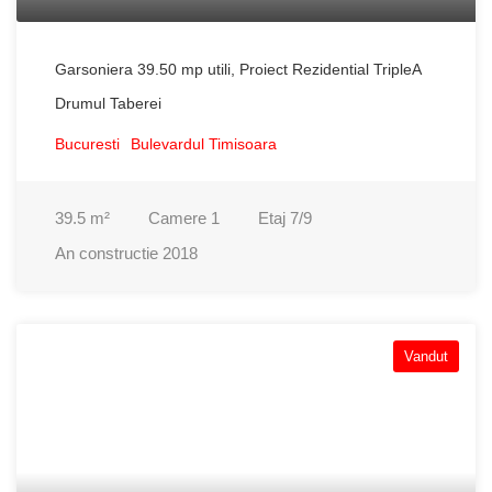
Garsoniera 39.50 mp utili, Proiect Rezidential TripleA
Drumul Taberei
Bucuresti
Bulevardul Timisoara
39.5
m²
Camere
1
Etaj
7/9
An constructie
2018
Vandut