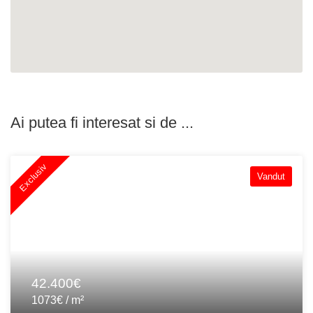
Ai putea fi interesat si de ...
Exclusiv
Vandut
42.400€
1073€ / m²