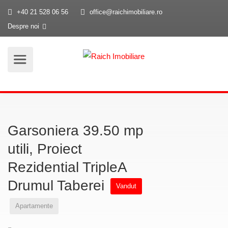
+40 21 528 06 56
office@raichimobiliare.ro
Despre noi
Garsoniera 39.50 mp
utili, Proiect
Rezidential TripleA
Drumul Taberei
Vandut
Apartamente