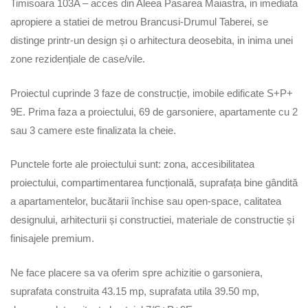
Timisoara 103A – acces din Aleea Pasarea Maiastra, in imediata
apropiere a statiei de metrou Brancusi-Drumul Taberei, se
distinge printr-un design și o arhitectura deosebita, in inima unei
zone rezidențiale de case/vile.
Proiectul cuprinde 3 faze de construcție, imobile edificate S+P+
9E. Prima faza a proiectului, 69 de garsoniere, apartamente cu 2
sau 3 camere este finalizata la cheie.
Punctele forte ale proiectului sunt: zona, accesibilitatea
proiectului, compartimentarea funcțională, suprafața bine gândită
a apartamentelor, bucătarii închise sau open-space, calitatea
designului, arhitecturii și constructiei, materiale de constructie și
finisajele premium.
Ne face placere sa va oferim spre achizitie o garsoniera,
suprafata construita 43.15 mp, suprafata utila 39.50 mp,