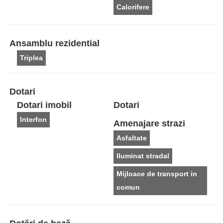
Calorifere
Ansamblu rezidential
Triplea
Dotari
Dotari imobil
Dotari
Interfon
Amenajare strazi
Asfaltate
Iluminat stradal
Mijloace de transport in
comun