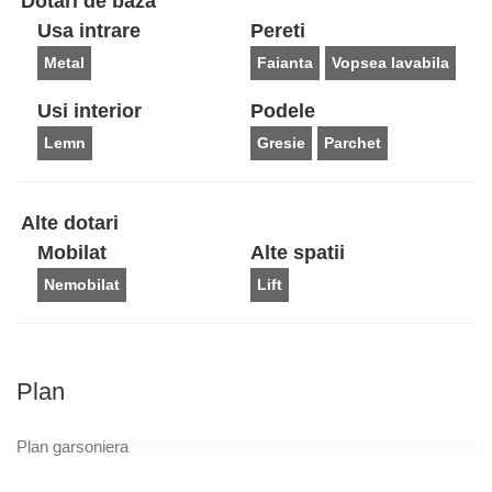
Dotări de bază
Usa intrare
Pereti
Metal
Faianta
Vopsea lavabila
Usi interior
Podele
Lemn
Gresie
Parchet
Alte dotari
Mobilat
Alte spatii
Nemobilat
Lift
Plan
Plan garsoniera