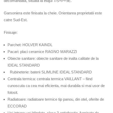
decomandata, situata la etajul 7/S+P+9E.
Garsoniera este finisata la cheie. Orientarea proprietatii este
catre Sud-Est.
Finisaje:
Parchet: HOLVER KAINDL
Pacari: placi ceramice RAGNO MARAZZI
Obiecte sanitare: obiecte sanitare de inalta calitate de la
IDEAL STANDARD
Rubineterie: baterii SLIMLINE IDEAL STANDARD
Centrala termica: centrala termica VAILLANT – fiind
cunoscuta ca cea mai eficienta, mai durabila si mai usor de
folosit.
Radiatoare: radiatoare termice tip panou, din otel, oferite de
ECCORAD
Usi intrare: usi blindate, clasa 3 antiefractie, furnizate de