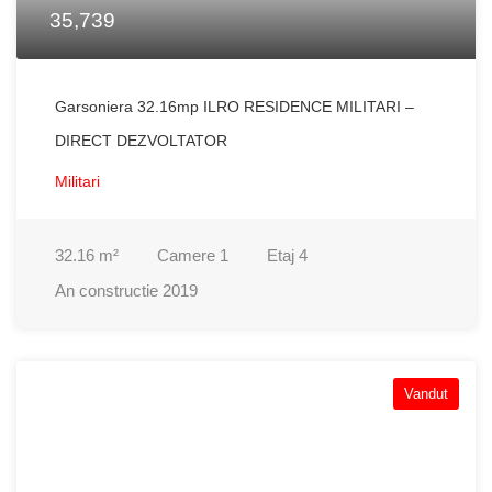
35,739
Garsoniera 32.16mp ILRO RESIDENCE MILITARI –
DIRECT DEZVOLTATOR
Militari
32.16
m²
Camere
1
Etaj
4
An constructie
2019
Vandut