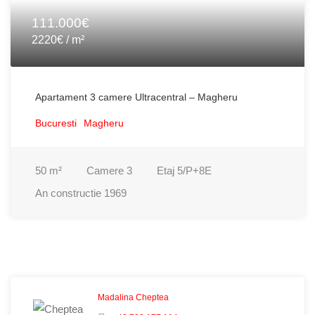
111.000€
2220€ / m²
Apartament 3 camere Ultracentral – Magheru
Bucuresti
Magheru
50
m²
Camere
3
Etaj
5/P+8E
An constructie
1969
Madalina Cheptea