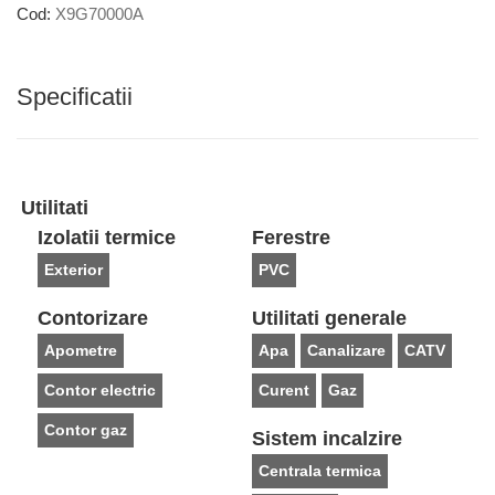
Cod:
X9G70000A
Specificatii
Utilitati
Izolatii termice
Ferestre
Exterior
PVC
Contorizare
Utilitati generale
Apometre
Apa
Canalizare
CATV
Contor electric
Curent
Gaz
Contor gaz
Sistem incalzire
Centrala termica