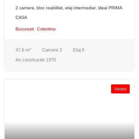
2 camere, bloc reabilitat, etaj intermediar, ideal PRIMA
CASA
Bucuresti
Colentina
47.6
m²
Camere
2
Etaj
6
An constructie
1970
Vandut