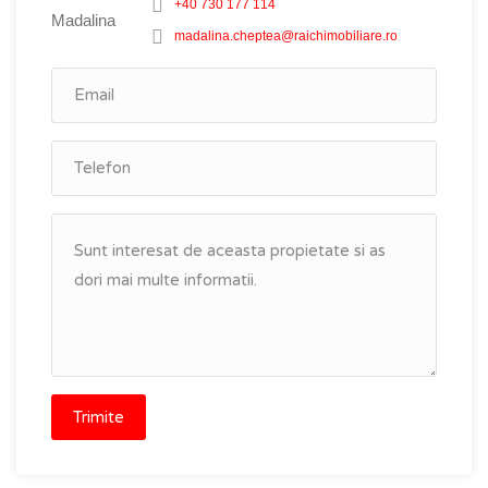
+40 730 177 114
madalina.cheptea@raichimobiliare.ro