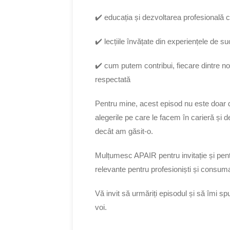
✔️ educația și dezvoltarea profesională 
✔️ lecțiile învățate din experiențele de suc
✔️ cum putem contribui, fiecare dintre noi
respectată
Pentru mine, acest episod nu este doar 
alegerile pe care le facem în carieră și 
decât am găsit-o.
Mulțumesc APAIR pentru invitație și pentr
relevante pentru profesioniști și consuma
Vă invit să urmăriți episodul și să îmi sp
voi.