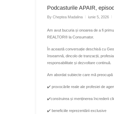
Podcasturile APAIR, episod
By
Cheptea Madalina
iunie 5, 2026
Am avut bucuria și onoarea de a fi primul
REALTOR® la Consumator.
În această conversație deschisă cu Geo
înseamnă, dincolo de tranzacții, profesia 
responsabilitate și dezvoltare continuă.
Am abordat subiecte care mă preocupă ș
✔️ provocările reale ale profesiei de agen
✔️construirea și menținerea încrederii cli
✔️ beneficiile reprezentării exclusive