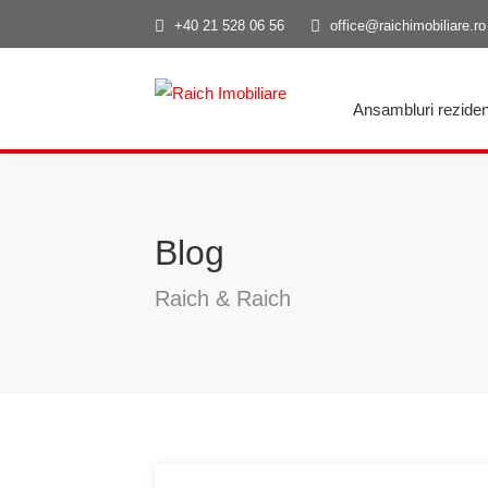
+40 21 528 06 56
office@raichimobiliare.ro
Ansambluri reziden
Blog
Raich & Raich