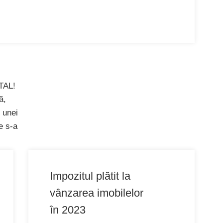
TAL!
ă,
 unei
e s-a
Impozitul plătit la
vânzarea imobilelor
în 2023