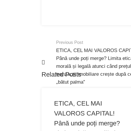
Previous Post
Post
ETICA, CEL MAI VALOROS CAPI
navigation
Până unde poți merge? Limita etic
morală și legală atunci când prețul
Related Posts
tranzacții imobiliare crește după c
„bătut palma”
ETICA, CEL MAI
VALOROS CAPITAL!
Până unde poți merge?