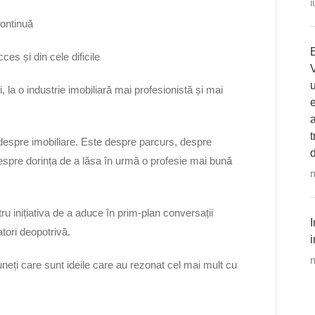
i
continuă
ces și din cele dificile
, la o industrie imobiliară mai profesionistă și mai
e
a
t
despre imobiliare. Este despre parcurs, despre
d
despre dorința de a lăsa în urmă o profesie mai bună
m
u inițiativa de a aduce în prim-plan conversații
I
tori deopotrivă.
i
m
uneți care sunt ideile care au rezonat cel mai mult cu