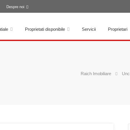
Despre noi
tiale
Proprietati disponibile
Servicii
Proprietari
Raich Imobiliare
Unc