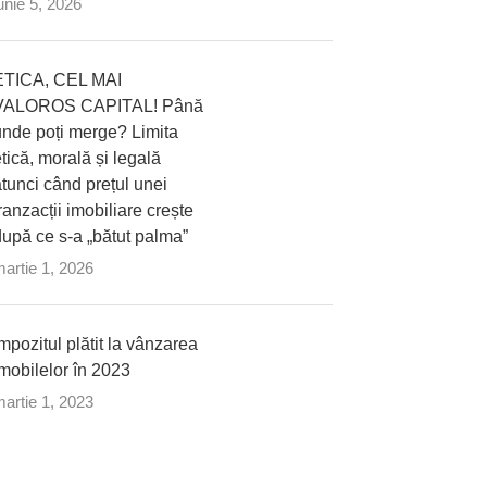
unie 5, 2026
ETICA, CEL MAI
VALOROS CAPITAL! Până
unde poți merge? Limita
tică, morală și legală
tunci când prețul unei
ranzacții imobiliare crește
upă ce s-a „bătut palma”
artie 1, 2026
mpozitul plătit la vânzarea
mobilelor în 2023
artie 1, 2023