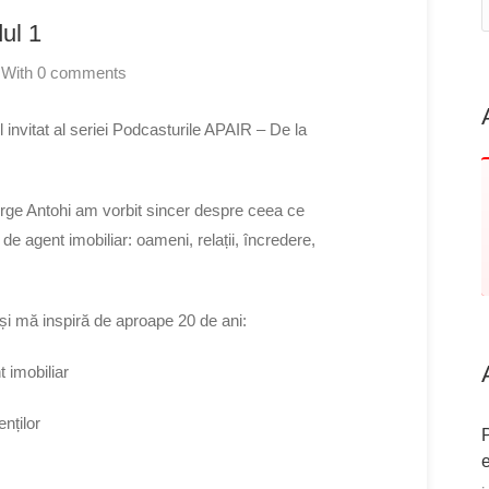
ul 1
With 0 comments
 invitat al seriei Podcasturile APAIR – De la
rge Antohi am vorbit sincer despre ceea ce
de agent imobiliar: oameni, relații, încredere,
i mă inspiră de aproape 20 de ani:
t imobiliar
enților