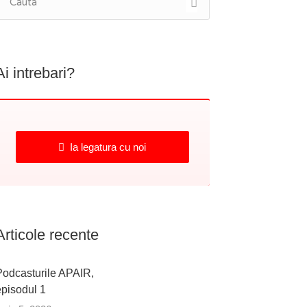
Ai intrebari?
Ia legatura cu noi
Articole recente
Podcasturile APAIR,
episodul 1