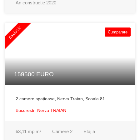
An constructie
2020
Exclusiv
Cumparare
159500 EURO
2 camere spațioase, Nerva Traian, Școala 81
Bucuresti
Nerva TRAIAN
63,11 mp
m²
Camere
2
Etaj
5