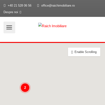
+40 21 528 06 56
office@raichimobiliare.ro
Despre noi
Enable Scrolling
2