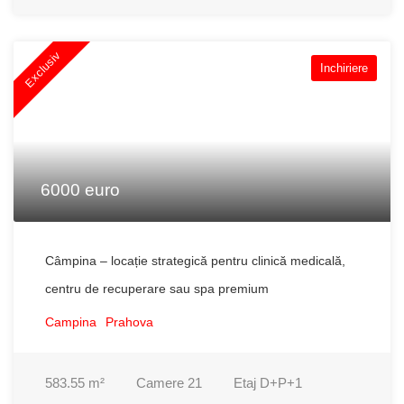
Exclusiv
Inchiriere
6000 euro
Câmpina – locație strategică pentru clinică medicală,
centru de recuperare sau spa premium
Campina
Prahova
583.55
m²
Camere
21
Etaj
D+P+1