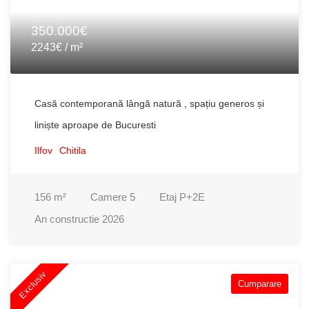
350.000€
2243€ / m²
Casă contemporană lângă natură , spațiu generos și
liniște aproape de Bucuresti
Ilfov
Chitila
156
m²
Camere
5
Etaj
P+2E
An constructie
2026
Exclusiv
Cumparare