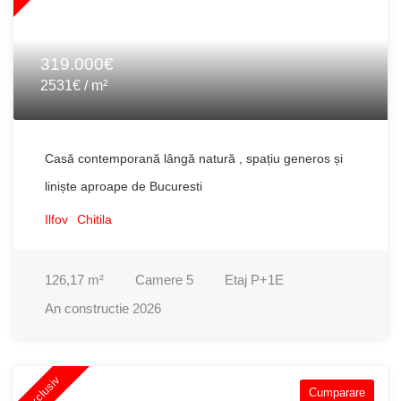
319.000€
2531€ / m²
Casă contemporană lângă natură , spațiu generos și
liniște aproape de Bucuresti
Ilfov
Chitila
126,17
m²
Camere
5
Etaj
P+1E
An constructie
2026
Exclusiv
Cumparare