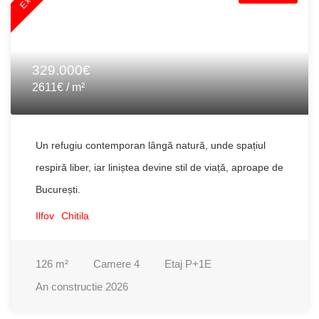
329.000€
2611€ / m²
Un refugiu contemporan lângă natură, unde spațiul
respiră liber, iar liniștea devine stil de viață, aproape de
București.
Ilfov
Chitila
126
m²
Camere
4
Etaj
P+1E
An constructie
2026