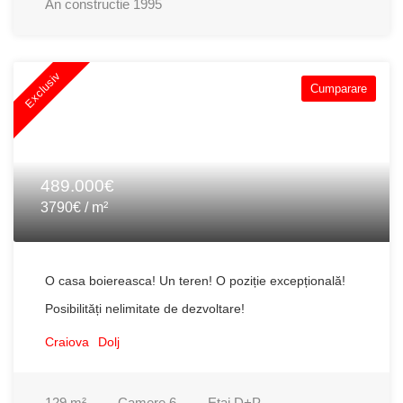
An constructie
1995
Exclusiv
Cumparare
489.000€
3790€ / m²
O casa boiereasca! Un teren! O poziție excepțională!
Posibilități nelimitate de dezvoltare!
Craiova
Dolj
129
m²
Camere
6
Etaj
D+P