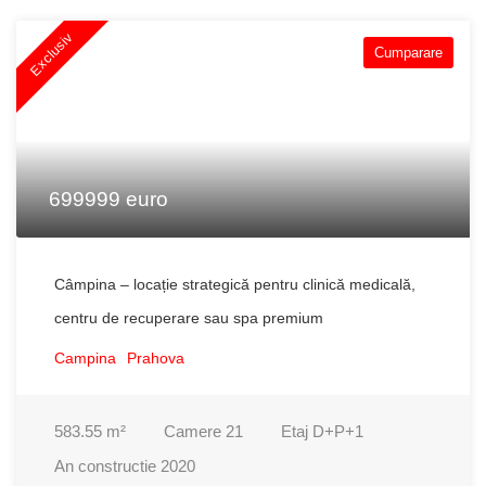
Exclusiv
Cumparare
699999 euro
Câmpina – locație strategică pentru clinică medicală,
centru de recuperare sau spa premium
Campina
Prahova
583.55
m²
Camere
21
Etaj
D+P+1
An constructie
2020