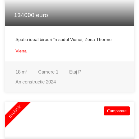
134000 euro
Spatiu ideal birouri în sudul Vienei, Zona Therme
Viena
18
m²
Camere
1
Etaj
P
An constructie
2024
Exclusiv
Cumparare