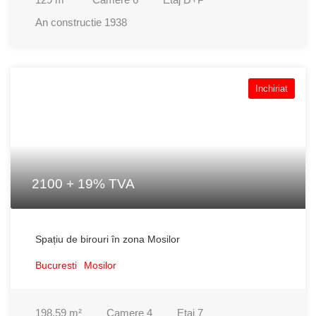
An constructie
1938
Inchiriat
2100 + 19% TVA
Spațiu de birouri în zona Mosilor
Bucuresti
Mosilor
198.59
m²
Camere
4
Etaj
7