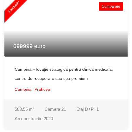
Exclusiv
Cumparare
699999 euro
Câmpina – locație strategică pentru clinică medicală,
centru de recuperare sau spa premium
Campina
Prahova
583.55
m²
Camere
21
Etaj
D+P+1
An constructie
2020