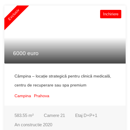
Exclusiv
Inchiriere
6000 euro
Câmpina – locație strategică pentru clinică medicală,
centru de recuperare sau spa premium
Campina
Prahova
583.55
m²
Camere
21
Etaj
D+P+1
An constructie
2020