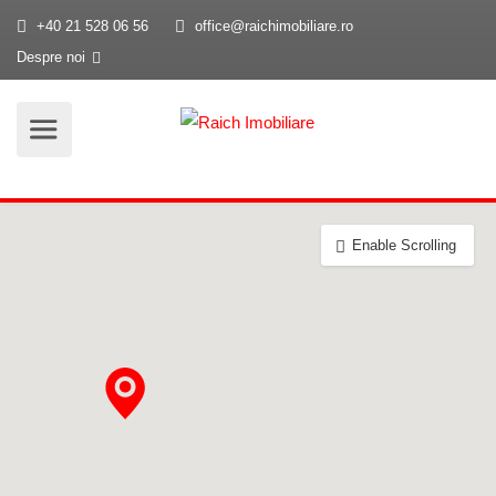
+40 21 528 06 56
office@raichimobiliare.ro
Despre noi
Enable Scrolling