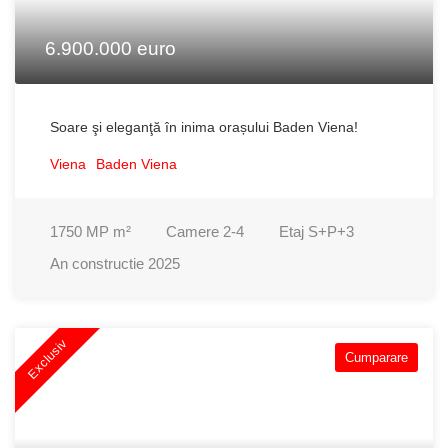
6.900.000 euro
Soare şi eleganţă în inima orașului Baden Viena!
Viena
Baden Viena
1750 MP
m²
Camere
2-4
Etaj
S+P+3
An constructie
2025
Exclusiv
Cumparare