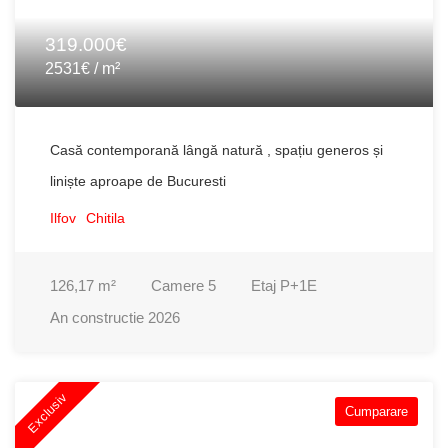
319.000€
2531€ / m²
Casă contemporană lângă natură , spațiu generos și
liniște aproape de Bucuresti
Ilfov
Chitila
126,17
m²
Camere
5
Etaj
P+1E
An constructie
2026
Exclusiv
Cumparare