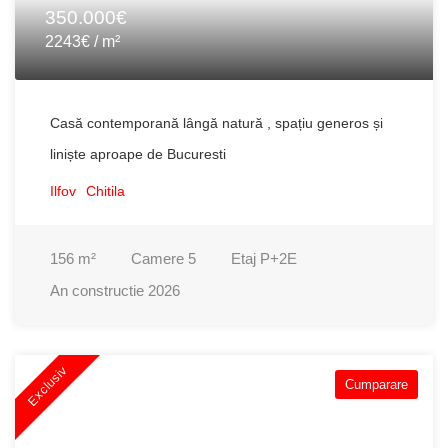
350.000€
2243€ / m²
Casă contemporană lângă natură , spațiu generos și
liniște aproape de Bucuresti
Ilfov
Chitila
156
m²
Camere
5
Etaj
P+2E
An constructie
2026
Exclusiv
Cumparare