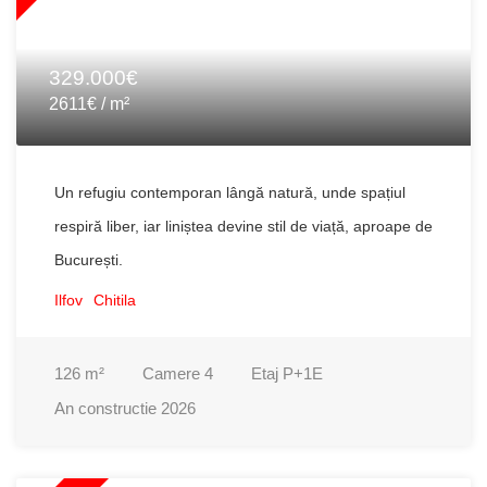
329.000€
2611€ / m²
Un refugiu contemporan lângă natură, unde spațiul
respiră liber, iar liniștea devine stil de viață, aproape de
București.
Ilfov
Chitila
126
m²
Camere
4
Etaj
P+1E
An constructie
2026