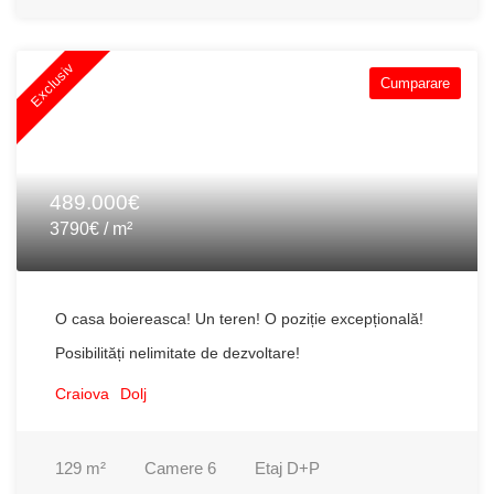
Exclusiv
Cumparare
489.000€
3790€ / m²
O casa boiereasca! Un teren! O poziție excepțională!
Posibilități nelimitate de dezvoltare!
Craiova
Dolj
129
m²
Camere
6
Etaj
D+P